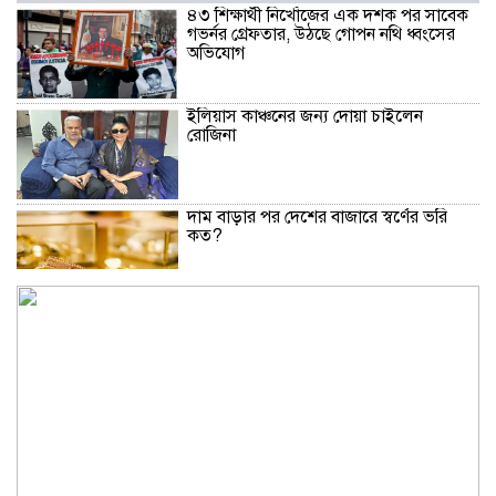
৪৩ শিক্ষার্থী নিখোঁজের এক দশক পর সাবেক
গভর্নর গ্রেফতার, উঠছে গোপন নথি ধ্বংসের
অভিযোগ
ইলিয়াস কাঞ্চনের জন্য দোয়া চাইলেন
রোজিনা
দাম বাড়ার পর দেশের বাজারে স্বর্ণের ভরি
কত?
নিউইয়র্কে দুর্ঘটনায় আহত তিন বাংলাদেশি
পেলেন ৩৩ কোটি টাকা
বৃষ্টি নিয়ে আবহাওয়া অফিসের নতুন বার্তা