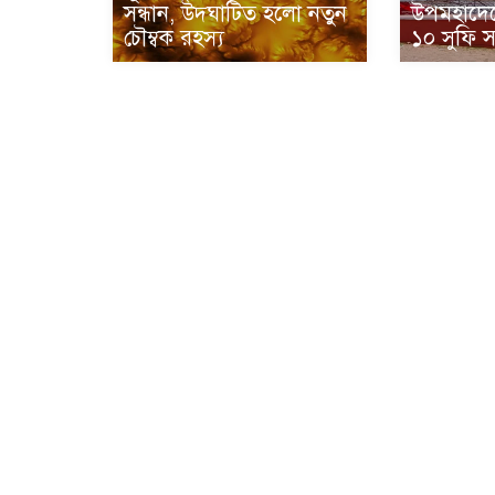
সন্ধান, উদ্ঘাটিত হলো নতুন
উপমহাদেশ
চৌম্বক রহস্য
১০ সুফি 