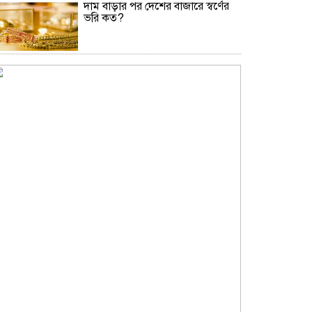
দাম বাড়ার পর দেশের বাজারে স্বর্ণের
ভরি কত?
নিউইয়র্কে দুর্ঘটনায় আহত তিন
বাংলাদেশি পেলেন ৩৩ কোটি টাকা
বৃষ্টি নিয়ে আবহাওয়া অফিসের নতুন
বার্তা
বিটিভির নতুন মহাপরিচালক কাজী
জেসিন
অনৈতিক কর্মকাণ্ডের অভিযোগে
জামায়াত নেতা বহিষ্কার
সকালে খালি পেটে মেথি ভেজানো পানি
পানের উপকারিতা