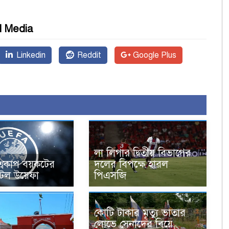
l Media
Linkedin
Reddit
Google Plus
লা লিগার দ্বিতীয় বিভাগের
শ্বকাপ বয়কটের
দলের বিপক্ষে হারল
 অটল উয়েফা
পিএসজি
কোটি টাকার মৃত্যু ভাতার
লোভে সেনাদের বিয়ে,