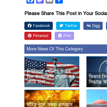
Please Share This Post in Your Socia
Facebook
Twitter
Digg
Pinterest
Print
More News Of This Category
নিউইয়র্কে দুর্ঘটনায় আহত
তিন বাংলাদেশি পেলেন ৩৩
ফিফার বি
কোটি টাকা
সিদ্ধান্তে
সূর্যের বুকে অধরা প্লাজমার