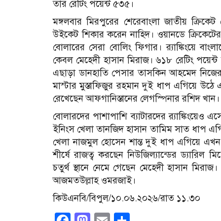
তার রেটিং পয়েন্ট ৫৩৫।
মঙ্গলবার মিরপুরের শেরেবাংলা জাতীয় ক্রিকেট
উইকেট শিকার করেন নাহিদ। ওয়ানডে ক্রিকেটের 
বোলারের সেরা বোলিং ফিগার। র‌্যাঙ্কিংয়ে বাং
কেবল মেহেদী হাসান মিরাজ। ৬১৮ রেটিং পয়েন্ট
এছাড়া ডানহাতি পেসার তাসকিন আহমেদ নিজের ৩
মাস্টার মুস্তাফিজুর রহমান দুই ধাপ এগিয়ে উঠে এস
রেখেছেন আফগানিস্তানের লেগস্পিনার রশিদ খান।
বোলারদের পাশাপাশি ব্যাটারদের র‌্যাঙ্কিংয়েও এ
ইনিংস খেলা তানজিদ হাসান তামিম সাত ধাপ এগি
খেলা নাজমুল হোসেন শান্ত দুই ধাপ এগিয়ে এখন 
শীর্ষে রাজত্ব করছেন নিউজিল্যান্ডের ড্যারিল ম
চতুর্থ স্থানে নেমে গেছেন মেহেদী হাসান মিরা
আজমতউল্লাহ ওমরজাই।
কিউএনবি/বিপুল/১০.০৬.২০২৬/রাত ১১.৩০
Facebook
Mastodon
Email
Share