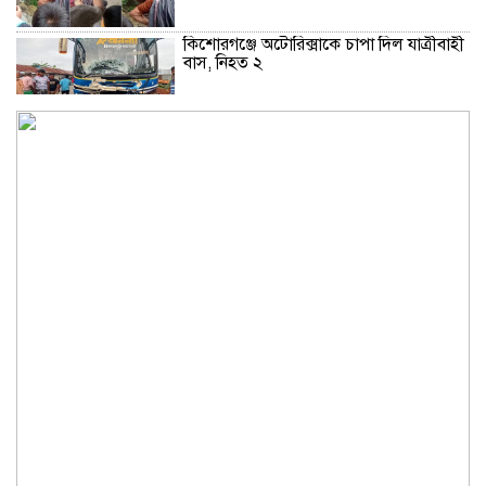
কিশোরগঞ্জে অটোরিক্সাকে চাপা দিল যাত্রীবাহী
বাস, নিহত ২
কুড়িগ্রামে শহিদমিনার শাপলা চত্বর ভেঙে
সংকুচিত করায় জনমনে ক্ষোভ
সবার সম্মিলিত প্রচেষ্টায় সুন্দর বাংলাদেশ
গড়তে চাই: প্রধানমন্ত্রী
জুলাই সনদ অক্ষরে অক্ষরে পালন নিয়ে যে প্রশ্ন
মঞ্জুর
মক্কা প্রতিরক্ষা চুক্তি: মধ্যপ্রাচ্যে কি মার্কিন
আধিপত্যের বিদায় ঘণ্টা বাজল?