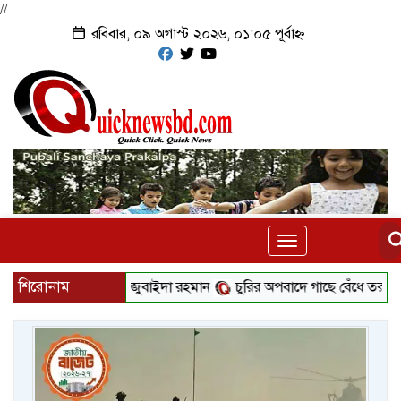
//
রবিবার, ০৯ অগাস্ট ২০২৬, ০১:০৫ পূর্বাহ্ন
Toggle
navigation
শিরোনাম
 দাঁড়াবে ড্যাব: জুবাইদা রহমান
চুরির অপবাদে গাছে বেঁধে তরুণীকে মারধর, গ