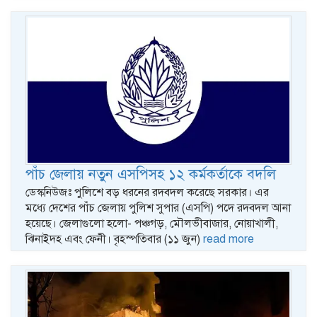
পাঁচ জেলায় নতুন এসপিসহ ১২ কর্মকর্তাকে বদলি
ডেস্কনিউজঃ পুলিশে বড় ধরনের রদবদল করেছে সরকার। এর
মধ্যে দেশের পাঁচ জেলায় পুলিশ সুপার (এসপি) পদে রদবদল আনা
হয়েছে। জেলাগুলো হলো- পঞ্চগড়, মৌলভীবাজার, নোয়াখালী,
ঝিনাইদহ এবং ফেনী। বৃহস্পতিবার (১১ জুন)
read more