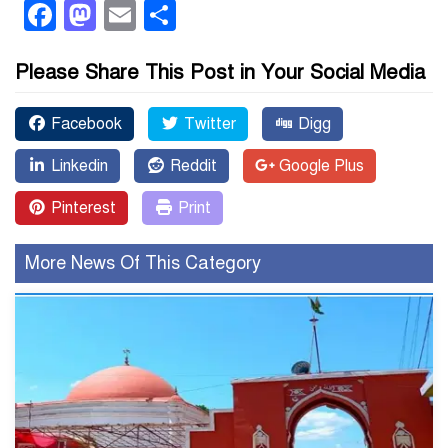
Facebook
Mastodon
Email
Share
Please Share This Post in Your Social Media
Facebook
Twitter
Digg
Linkedin
Reddit
Google Plus
Pinterest
Print
More News Of This Category