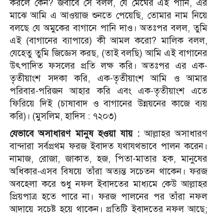
করলে কেন? জবাবে সে বলল, যে মেঘের এই পানি, এর
মাঝে আমি এ আওয়াজ শুনতে পেয়েছি, তোমার নাম নিয়ে
বলছে যে অমুকের বাগানে পানি দাও। অতঃপর বলল, তুমি
এই (বাগানের ব্যাপারে) কী আমল করো? মালিক বলল,
যেহেতু তুমি জিজ্ঞেস করছ, (তাই বলছি) আমি এই বাগানের
উৎপাদিত ফসলের প্রতি লক্ষ করি। অতঃপর এর এক-
তৃতীয়াংশ সদকা করি, এক-তৃতীয়াংশ আমি ও আমার
পরিবার-পরিজন আহার করি এবং এক-তৃতীয়াংশ এতে
ফিরিয়ে দিই (চাষাবাদ ও বাগানের উন্নয়নের কাজে ব্যয়
করি)। (মুসলিম, হাদিস : ৭২০৩)
যেভাবে অসাধারণ মানুষ হওয়া যায় :
আল্লাহর অসাধারণ
বান্দারা সর্বপ্রথম ফরজ ইবাদত যথাযথভাবে পালন করেন।
নামাজ, রোজা, জাকাত, হজ, পিতা-মাতার হক, মানুষের
অধিকার-এসব বিষয়ে তাঁরা অত্যন্ত সচেতন থাকেন। ফরজ
অবহেলা করে শুধু নফল ইবাদতের মাধ্যমে কেউ আল্লাহর
প্রিয়পাত্র হতে পারে না। ফরজ পালনের পর তাঁরা নফল
আদায়ে সচেষ্ট হয়ে থাকেন। প্রতিটি ইবাদতের নফল আছে;