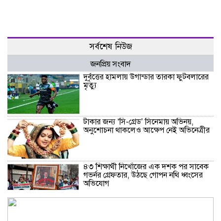
সর্বশেষ নিউজ
জনপ্রিয় সংবাদ
দুর্বৃত্তের হামলায় উগান্ডার তারকা ফুটবলারের
মৃত্যু
টাকার জন্য ‌‘সি-গ্রেড’ সিনেমায় অভিনয়,
অনুশোচনা থাকলেও আক্ষেপ নেই অভিনেত্রীর
৪৩ শিক্ষার্থী নিখোঁজের এক দশক পর সাবেক
গভর্নর গ্রেফতার, উঠছে গোপন নথি ধ্বংসের
অভিযোগ
থাইল্যান্ডে স্কুলে ছাত্রের এলোপাতাড়ি
গুলিতে শিক্ষক নিহত, বন্দুকধারীর আত্মহত্যা