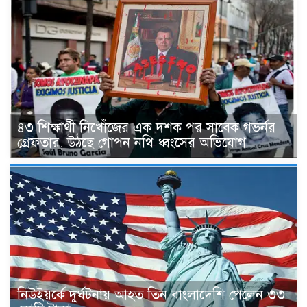
৪৩ শিক্ষার্থী নিখোঁজের এক দশক পর সাবেক গভর্নর
গ্রেফতার, উঠছে গোপন নথি ধ্বংসের অভিযোগ
নিউইয়র্কে দুর্ঘটনায় আহত তিন বাংলাদেশি পেলেন ৩৩