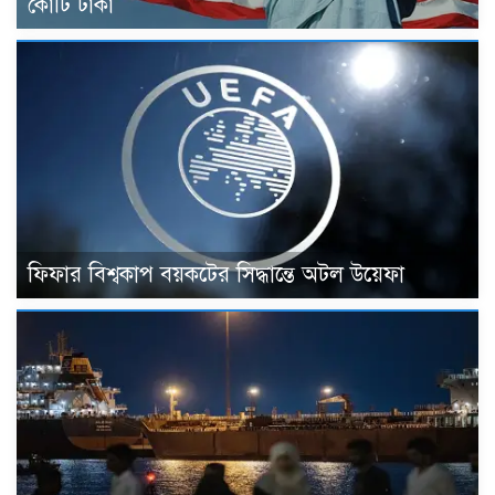
কোটি টাকা
ফিফার বিশ্বকাপ বয়কটের সিদ্ধান্তে অটল উয়েফা