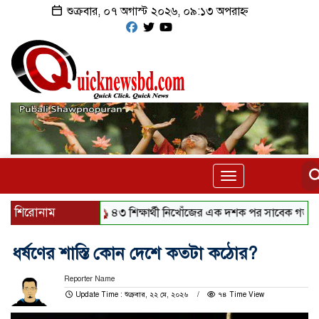
শুক্রবার, ০৭ অগাস্ট ২০২৬, ০৯:১৩ অপরাহ্ন
Toggle
navigation
শিরোনাম
৪৩ শিক্ষার্থী নিখোঁজের এক দশক পর সাবেক গভর্নর গ্রেফত
ধর্ষণের শাস্তি কোন দেশে কতটা কঠোর?
Reporter Name
Update Time : শুক্রবার, ২২ মে, ২০২৬
৭৪ Time View