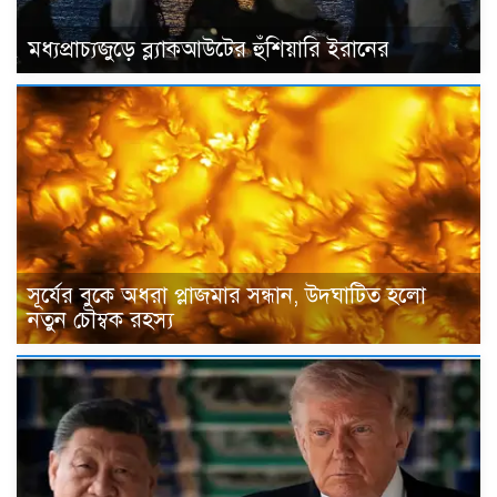
মধ্যপ্রাচ্যজুড়ে ব্ল্যাকআউটের হুঁশিয়ারি ইরানের
সূর্যের বুকে অধরা প্লাজমার সন্ধান, উদ্ঘাটিত হলো
নতুন চৌম্বক রহস্য