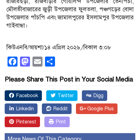
রাজারছড়া, রাজবাড়ীর গোয়ালন্দ উপজেলার তেনাপচা,
মৌলভীবাজারের জুড়ী উপজেলার ফুলতলা, পঞ্চগড়ের বোদা
উপজেলার পাঁচপি এবং জামালপুরের ইসলামপুর উপজেলার
গাইবান্ধা।
কিউএনবি/আয়শা/১৪ এপ্রিল ২০২৬,/বিকাল ৩:০৮
Facebook
Mastodon
Email
Share
Please Share This Post in Your Social Media
Facebook
Twitter
Digg
Linkedin
Reddit
Google Plus
Pinterest
Print
More News Of This Category