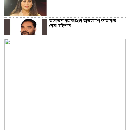
অনৈতিক কর্মকাণ্ডের অভিযোগে জামায়াত
নেতা বহিষ্কার
সকালে খালি পেটে মেথি ভেজানো পানি পানের
উপকারিতা
কোলেস্টেরল নিয়ন্ত্রণে রাখবে পেস্তা বাদাম
ফিফার বিশ্বকাপ বয়কটের সিদ্ধান্তে অটল
উয়েফা
মধ্যপ্রাচ্যজুড়ে ব্ল্যাকআউটের হুঁশিয়ারি ইরানের