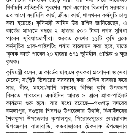
নির্বাচনি প্রতিশ্রুতি পূরণের পথে এগোবে বিএনপি সরকার।
এর আগে ফ্যামিলি কার্ড, ক্রীড়া কার্ড, খালখনন কর্মসূচি চালু
করা হয়েছে।
কৃষিমন্ত্রী আমিন উর রশিদ জানিয়েছেন, এ
কার্ডের মাধ্যমে বছরে ২ হাজার ৫০০ টাকা নগদ সুবিধা
পাবেন সুবিধাভোগীরা। শুরুতে দেশের ১১টি কৃষি ব্লকে
কর্মসূচির প্রাক-পাইলটিং পর্যায় বাস্তবায়ন করা হবে, যাতে
‘কৃষক কার্ড’ পাবেন ২০ হাজার ৬৭১ ভূমিহীন, প্রান্তিক ও ক্ষুদ্র
কৃষক।
কৃষিমন্ত্রী বলেন, এ কার্ডের মাধ্যমে কৃষকরা প্রণোদনা ও সেবা
নেবেন; সংশ্লিষ্ট ডিলারের সরবরাহ করা মেশিন ব্যবহার করে
সার, বীজ, মৎস্য/প্রাণি খাদ্যসহ বিভিন্ন কৃষি উপকরণ
কিনতে পারবেন।
একইদিন আরও ৯ স্থানে প্রাক-পাইলট
কার্যক্রম শুরু হবে। যার মধ্যে রয়েছে—পঞ্চগড় সদরের
কমলাপুর, বগুড়ার শিবগঞ্জ উপজেলার উথলি, ঝিনাইদহের
শৈলকূপা উপজেলার কৃপালপুর, পিরোজপুরের নেছারাবাদ
উপজেলার রাজাবাড়ি, কক্সবাজারের টেকনাফ উপজেলার