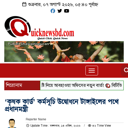
শুক্রবার, ০৭ অগাস্ট ২০২৬, ০৫:৪০ পূর্বাহ্ন
Toggle
navigation
শিরোনাম
বৃষ্টি নিয়ে আবহাওয়া অফিসের নতুন বার্তা
বিটিভির নতুন 
‘কৃষক কার্ড’ কর্মসূচি উদ্বোধনে টাঙ্গাইলের পথে
প্রধানমন্ত্রী
Reporter Name
Update Time : মঙ্গলবার, ১৪ এপ্রিল, ২০২৬
৪২ Time View