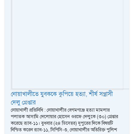
নোয়াখালীতে যুবককে কুপিয়ে হত্যা, শীর্ষ সন্ত্রাসী
দেলু গ্রেপ্তার
নোয়াখালী প্রতিনিধি : নোয়াখালীর বেগমগঞ্জে হত্যা মামলার
পলাতক আসামি দেলোয়ার হোসেন ওরফে দেলুকে (৩০) গ্রেপ্তার
করেছে র‍্যাব-১১। বুধবার (২৪ ডিসেম্বর) দুপুরের দিকে বিষয়টি
নিশ্চিত করেন র‍্যাব-১১, সিপিসি-৩, নোয়াখালীর অতিরিক্ত পুলিশ