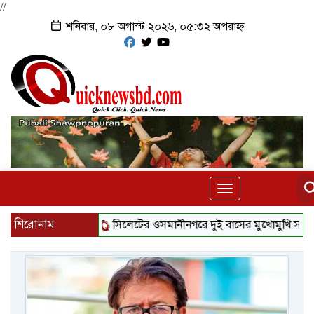
//
শনিবার, ০৮ অগাস্ট ২০২৬, ০৫:৩২ অপরাহ্ন
Toggle
navigation
শিরোনাম
সিলেটের ওসমানীনগরে দুই বাসের মুখোমুখি সংঘর্ষে ৮ জন