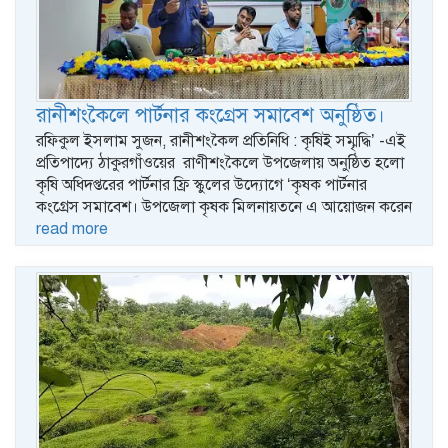
রানীশংকৈলে পার্টনার কংগ্রেস সমাবেশ অনুষ্ঠিত।
রফিকুল ইসলাম সুজন, রানীশংকৈল প্রতিনিধি : কৃষিই সম্মৃদ্ধি’ -এই
প্রতিপাদ্যে ঠাকুরগাঁওয়ের রাণীশংকৈলে উপজেলায় অনুষ্ঠিত হলো
কৃষি অধিদপ্তরের পার্টনার ফ্রি স্কুলের উদ্যোগে ‘কৃষক পার্টনার
কংগ্রেস সমাবেশ। উপজেলা কৃষক মিলনায়তনে এ আয়োজন করেন
read more