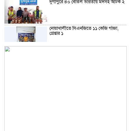
দুর্গাপুরে ৪০ বোতল ভারতীয় মদসহ আটক ২
নোয়াখালীতে সিএনজিতে ১১ কেজি গাঁজা,
গ্রেপ্তার ১
বড়পুকুরিয়া কয়লা খনি ঘিরে নতুন স্বপ্ন, আশার
আলো দেখছে পার্বতীপুর
নোয়াখালীতে ৯৭৯০ ইয়াবাসহ দুই
পাচারকারী গ্রেপ্তার
কাজের ঘণ্টা নয়, উৎপাদনশীলতাই হোক
জাতীয় সমৃদ্ধির মাপকাঠি