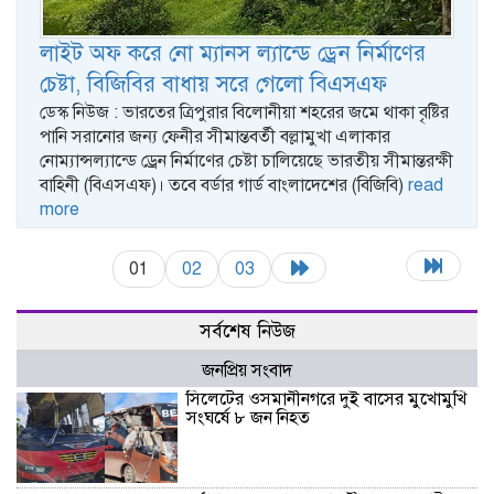
লাইট অফ করে নো ম্যানস ল্যান্ডে ড্রেন নির্মাণের
চেষ্টা, বিজিবির বাধায় সরে গেলো বিএসএফ
ডেস্ক নিউজ : ভারতের ত্রিপুরার বিলোনীয়া শহরের জমে থাকা বৃষ্টির
পানি সরানোর জন্য ফেনীর সীমান্তবর্তী বল্লামুখা এলাকার
নোম্যান্সল্যান্ডে ড্রেন নির্মাণের চেষ্টা চালিয়েছে ভারতীয় সীমান্তরক্ষী
বাহিনী (বিএসএফ)। তবে বর্ডার গার্ড বাংলাদেশের (বিজিবি)
read
more
01
02
03
সর্বশেষ নিউজ
জনপ্রিয় সংবাদ
সিলেটের ওসমানীনগরে দুই বাসের মুখোমুখি
সংঘর্ষে ৮ জন নিহত