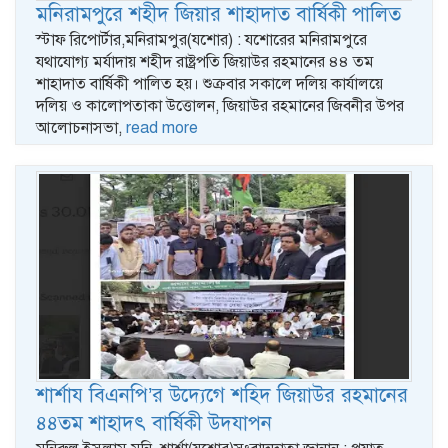
মনিরামপুরে শহীদ জিয়ার শাহাদাত বার্ষিকী পালিত
স্টাফ রিপোর্টার,মনিরামপুর(যশোর) : যশোরের মনিরামপুরে
যথাযোগ্য মর্যাদায় শহীদ রাষ্ট্রপতি জিয়াউর রহমানের ৪৪ তম
শাহাদাত বার্ষিকী পালিত হয়। শুক্রবার সকালে দলিয় কার্যালয়ে
দলিয় ও কালোপতাকা উত্তোলন, জিয়াউর রহমানের জিবনীর উপর
আলোচনাসভা,
read more
শার্শায বিএনপি’র উদ্যেগে শহিদ জিয়াউর রহমানের
৪৪তম শাহাদৎ বার্ষিকী উদযাপন