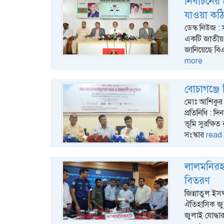
নির্বাচনে
যাওয়া কঠ
ডেস্ক নিউজ : 
একটি জাতীয় স
জানিয়েছে বিএ
more
বোচাগঞ্জে 
মোঃ আশিকুর ই
প্রতিনিধি : দ
ভূমি সুরক্ষিত
সংস্কার
read
লালমনিরহাট
বিতরণ
জিন্নাতুল ইস
ঐতিহাসিক জুল
জুলাই যোদ্ধা