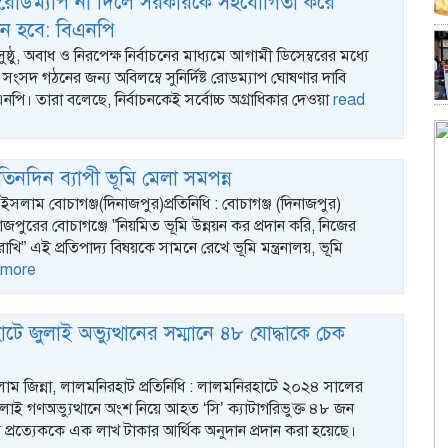
র রোডম্যাপ না দিলে সরকারকে সহযোগিতা করে
িন হবে: বিএনপি
সুষ্ঠু, অবাধ ও নিরপেক্ষ নির্বাচনের মাধ্যমে আগামী ডিসেম্বরের মধ্যে
ংসদ গঠনের জন্য অবিলম্বে সুনির্দিষ্ট রোডম্যাপ ঘোষণার দাবি
নপি। তারা বলেছে, নির্বাচনকেই সর্বোচ্চ অগ্রাধিকার দেওয়া
read
তিনদিন ব্যাপী ভূমি মেলা সমপন্ন
সলাম বোচাগঞ্জ(দিনাজপুর)প্রতিনিধি : বোচাগঞ্জ (দিনাজপুর)
িনাজপুরের বোচাগঞ্জে ”নিয়মিত ভূমি উন্নয়ন কর প্রদান করি, নিজের
 রাখি” এই প্রতিপাদ্য বিষয়কে সামনে রেখে ভূমি মন্ত্রনালয়, ভূমি
 more
ে জুলাই অভ্যুত্থানের সম্মানে ৪৮ যোদ্ধাকে চেক
লাম জিন্না, লালমনিরহাট প্রতিনিধি : লালমনিরহাটে ২০২৪ সালের
াই গণঅভ্যুত্থানে অংশ নিয়ে আহত ‘সি’ ক্যাটাগরিভুক্ত ৪৮ জন
র প্রত্যেককে এক লাখ টাকার আর্থিক অনুদান প্রদান করা হয়েছে।