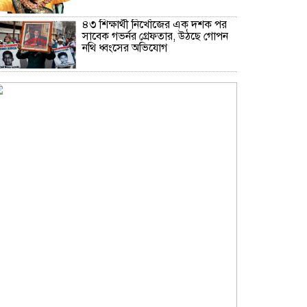
৪৩ শিক্ষার্থী নিখোঁজের এক দশক পর
সাবেক গভর্নর গ্রেফতার, উঠছে গোপন
নথি ধ্বংসের অভিযোগ
থাইল্যান্ডে স্কুলে ছাত্রের এলোপাতাড়ি
গুলিতে শিক্ষক নিহত, বন্দুকধারীর
আত্মহত্যা
ইলিয়াস কাঞ্চনের জন্য দোয়া চাইলেন
রোজিনা
দাম বাড়ার পর দেশের বাজারে স্বর্ণের
ভরি কত?
নিউইয়র্কে দুর্ঘটনায় আহত তিন
বাংলাদেশি পেলেন ৩৩ কোটি টাকা
বৃষ্টি নিয়ে আবহাওয়া অফিসের নতুন