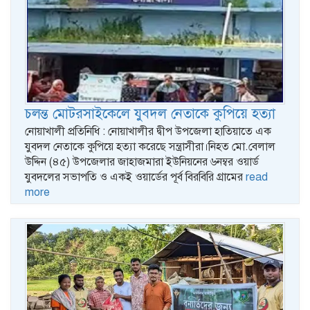
চলন্ত মোটরসাইকেলে যুবদল নেতাকে কুপিয়ে হত্যা
নোয়াখালী প্রতিনিধি : নোয়াখালীর দ্বীপ উপজেলা হাতিয়াতে এক
যুবদল নেতাকে কুপিয়ে হত্যা করেছে সন্ত্রাসীরা।নিহত মো.বেলাল
উদ্দিন (৪৫) উপজেলার জাহাজমারা ইউনিয়নের ৬নম্বর ওয়ার্ড
যুবদলের সভাপতি ও একই ওয়ার্ডের পূর্ব বিরবিরি গ্রামের
read
more