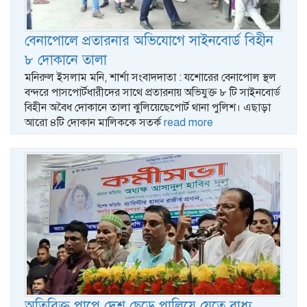
বেনাপোলে প্রতারনার অভিযোগে সাইনবোর্ড বিহীন
৮ দোকানে তালা
মনিরুল ইসলাম মনি, শার্শা সংবাদদাতা : যশোরের বেনাপোল স্থল
বন্দরে পাসপোর্টধারীদের সাথে প্রতারনায় অভিযুক্ত ৮ টি সাইনবোর্ড
বিহীন অবৈধ দোকানে তালা ঝুলিয়েছেপোর্ট থানা পুলিশ। এছাড়া
আরো ৪টি দোকান মালিককে সতর্ক
read more
অতিরিক্ত পাপে দেশ ছেড়ে পালিয়ে যেতে বাধ্য