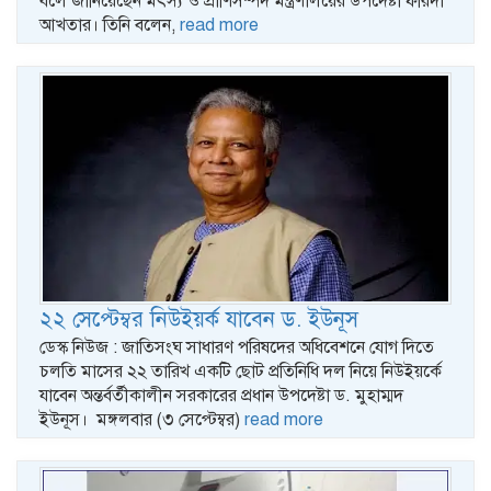
বলে জানিয়েছেন মৎস্য ও প্রাণিসম্পদ মন্ত্রণালয়ের উপদেষ্টা ফরিদা
আখতার। তিনি বলেন,
read more
২২ সেপ্টেম্বর নিউইয়র্ক যাবেন ড. ইউনূস
ডেস্ক নিউজ : জাতিসংঘ সাধারণ পরিষদের অধিবেশনে যোগ দিতে
চলতি মাসের ২২ তারিখ একটি ছোট প্রতিনিধি দল নিয়ে নিউইয়র্কে
যাবেন অন্তর্বর্তীকালীন সরকারের প্রধান উপদেষ্টা ড. মুহাম্মদ
ইউনূস। মঙ্গলবার (৩ সেপ্টেম্বর)
read more