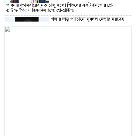
পাবনায় প্রথমবারের মত চালু হলো শিশুদের সফট ইনডোর প্লে-
গ্রাউন্ড ‘পিএস ডিজনিল্যান্ডে প্লে-গ্রাউন্ড’
গলায় দড়ি প্যাঁচানো যুবদল নেতার মরদেহ
ডোবায়, দুই চাচাতো ভাই পলাতক
ক্যাশলেস বাংলাদেশ বিনির্মাণে
ইসলামী ব্যাংকের উদ্যোগে বাংলা কিউআর
নিয়ে বিশিষ্ট আলেমদের সঙ্গে মতবিনিময়
সভা অনুষ্ঠিত
চিরিরবন্দর উপজেলায় ভ্রাম্যমান আদালতে
মাদক ব্যবসায়ীর ২ বছরের সাজা॥
সরকারের কাজে কোনো গাফিলতি হলে কঠোর
ব্যবস্থা নিচ্ছেন প্রধানমন্ত্রী: রিজভী
মায়ের অনুপ্রেরণায় টমাস আলভা এডিসনের
মতো এগিয়ে যাওয়ার আহ্বান এমপি বাবুর