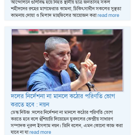
আন্দোলনে গুলিবিদ্ধ হয়ে নিহত স্থানীয় ছাত্র জনতাসহ সকল
শহীদদের রুহের মাগফেরাত কামনা, চিকিৎসাধীন সকলের সুস্থতা
কামনায় দোয়া ও মিলাদ মাহফিলের আয়োজন করা
read more
দলের নির্দেশনা না মানলে কঠোর পরিণতি ভোগ
করতে হবে : নয়ন
ডেস্ক নিউজ :দলের নির্দেশনা না মানলে কঠোর পরিণতি ভোগ
করতে হবে বলে হুঁশিয়ারি দিয়েছেন যুবদলের কেন্দ্রীয় সাধারণ
সম্পাদক নুরুল ইসলাম নয়ন। তিনি বলেন, এমন কোনো কাজ করা
যাবে না যা
read more