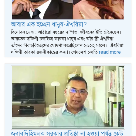
আবার এক হচ্ছেন ধানুষ-ঐশ্বরিয়া?
বিনোদন ডেস্ক : আঠারো বছরের দাম্পত্য জীবনের ইতি টেনেছেন।
ভারতের দক্ষিণী চলচ্চিত্র তারকা ধানুষ এবং তাঁর স্ত্রী ঐশ্বরিয়া
তাঁদের বিবাহবিচ্ছেদের ঘোষণা করেছিলেন ২০২২ সালে। ঐশ্বরিয়া
দক্ষিণী তারকা রজনীকান্তের কন্যা। শেষমেশ চলতি
read more
জবাবদিহিমূলক সরকার প্রতিষ্ঠা না হওয়া পর্যন্ত কেউ