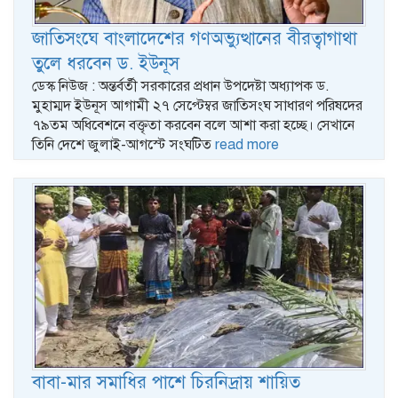
জাতিসংঘে বাংলাদেশের গণঅভ্যুত্থানের বীরত্বাগাথা
তুলে ধরবেন ড. ইউনূস
ডেস্ক নিউজ : অন্তর্বর্তী সরকারের প্রধান উপদেষ্টা অধ্যাপক ড.
মুহাম্মদ ইউনূস আগামী ২৭ সেপ্টেম্বর জাতিসংঘ সাধারণ পরিষদের
৭৯তম অধিবেশনে বক্তৃতা করবেন বলে আশা করা হচ্ছে। সেখানে
তিনি দেশে জুলাই-আগস্টে সংঘটিত
read more
বাবা-মার সমাধির পাশে চিরনিদ্রায় শায়িত