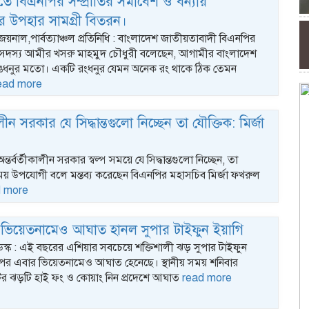
ে বিএনপির সম্প্রীতির সমাবেশ ও বন্যায়
তদের উপহার সামগ্রী বিতরন।
জয়নাল,পার্বত্যাঞ্চল প্রতিনিধি : বাংলাদেশ জাতীয়তাবাদী বিএনপির
ির সদস্য আমীর খসরু মাহমুদ চৌধুরী বলেছেন, আগামীর বাংলাদেশ
ধনুর মতো। একটি রংধনুর যেমন অনেক রং থাকে ঠিক তেমন
ead more
কালীন সরকার যে সিদ্ধান্তগুলো নিচ্ছেন তা যৌক্তিক: মির্জা
ন্তর্বর্তীকালীন সরকার স্বল্প সময়ে যে সিদ্ধান্তগুলো নিচ্ছেন, তা
ময় উপযোগী বলে মন্তব্য করেছেন বিএনপির মহাসচিব মির্জা ফখরুল
d more
ভিয়েতনামেও আঘাত হানল সুপার টাইফুন ইয়াগি
ডেস্ক : এই বছরের এশিয়ার সবচেয়ে শক্তিশালী ঝড় সুপার টাইফুন
র পর এবার ভিয়েতনামেও আঘাত হেনেছে। স্থানীয় সময় শনিবার
র ঝড়টি হাই ফং ও কোয়াং নিন প্রদেশে আঘাত
read more