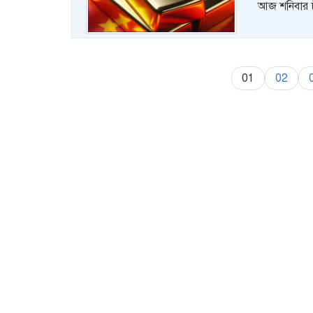
আজ শনিবার চী
01
02