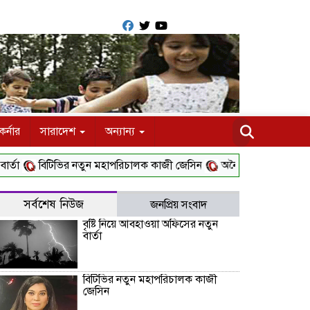
র্নার
সারাদেশ
অন্যান্য
বিটিভির নতুন মহাপরিচালক কাজী জেসিন
অনৈতিক কর্মকাণ্ডের অভিযোগে
সর্বশেষ নিউজ
জনপ্রিয় সংবাদ
বৃষ্টি নিয়ে আবহাওয়া অফিসের নতুন
বার্তা
বিটিভির নতুন মহাপরিচালক কাজী
জেসিন