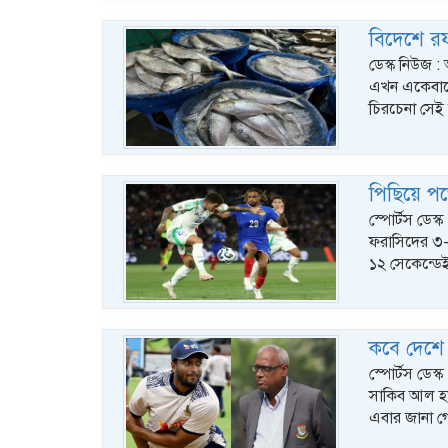
বিদেশে রফ
ডেস্ক নিউজ :
এখন একেবারেই
চিরচেনা সেই
পিছিয়ে পড়
স্পোর্টস ডেস
ফরাসিদের ৩-১ 
১২ সেকেন্ডেই
কবে দেশে
স্পোর্টস ডেস্ক
সাকিব আল হা
এবার জানা 