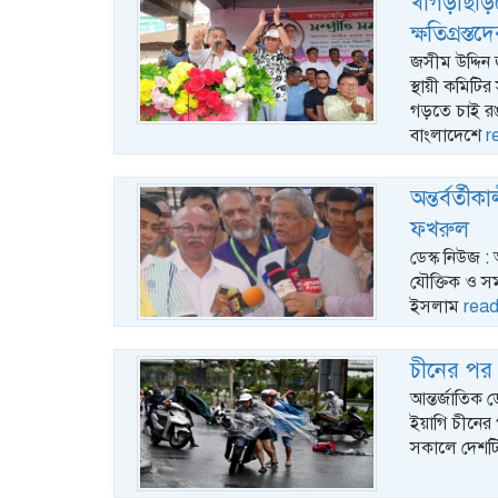
খাগড়াছড়িত
ক্ষতিগ্রস্
জসীম উদ্দিন 
স্থায়ী কমিট
গড়তে চাই রঙ
বাংলাদেশে
r
অন্তর্বর্তী
ফখরুল
ডেস্ক নিউজ : অ
যৌক্তিক ও স
ইসলাম
rea
চীনের পর 
আন্তর্জাতিক 
ইয়াগি চীনে
সকালে দেশটি