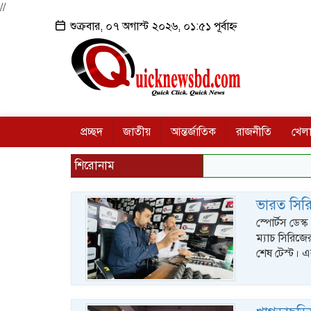
//
শুক্রবার, ০৭ অগাস্ট ২০২৬, ০১:৫১ পূর্বাহ্ন
প্রচ্ছদ
জাতীয়
আন্তর্জাতিক
রাজনীতি
খেলা
শিরোনাম
ভারত সিরি
স্পোর্টস ডেস্
ম্যাচ সিরিজের
শেষ টেস্ট। এ