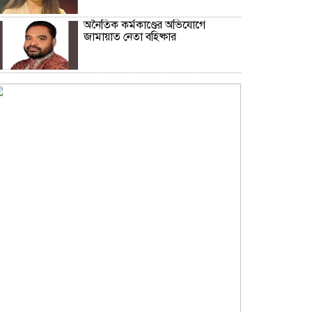
অনৈতিক কর্মকাণ্ডের অভিযোগে
জামায়াত নেতা বহিষ্কার
সকালে খালি পেটে মেথি ভেজানো পানি
পানের উপকারিতা
কোলেস্টেরল নিয়ন্ত্রণে রাখবে পেস্তা
বাদাম
ফিফার বিশ্বকাপ বয়কটের সিদ্ধান্তে অটল
উয়েফা
মধ্যপ্রাচ্যজুড়ে ব্ল্যাকআউটের হুঁশিয়ারি
ইরানের
অস্ট্রেলিয়ার সাথে বাণিজ্য, বিনিয়োগ ও