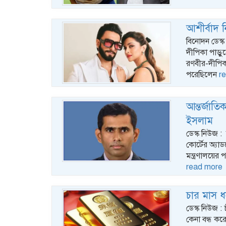
আশীর্বাদ 
বিনোদন ডেস্ক
দীপিকা পাড়ু
রণবীর-দীপিকা
পরেছিলেন
r
আন্তর্জাতি
ইসলাম
ডেস্ক নিউজ : 
কোর্টের অ্য
মন্ত্রণালয়ের
read more
চার মাস ধরে
ডেস্ক নিউজ : 
কেনা বন্ধ করে