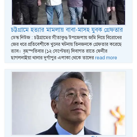
চট্টগ্রামে হত্যার মামলায় বাবা-মাসহ যুবক গ্রেফতার
ডেস্ক নিউজ : চট্টগ্রামের সীতাকুণ্ড উপজেলায় জমি নিয়ে বিরোধের
জের ধরে প্রতিবেশীকে খুনের ঘটনায় তিনজনকে গ্রেফতার করেছে
র‌্যাব। বৃহস্পতিবার (১২ সেপ্টেম্বর) দিবাগত রাতে ফেনীর
ছাগলনাইয়া থানার দুর্গাপুর এলাকা থেকে তাদের
read more