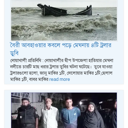
বৈরী আবহাওয়ার কবলে পড়ে মেঘনায় ৪টি ট্রলার
ডুবি
নোয়াখালী প্রতিনিধি : নোয়াখালীর দ্বীপ উপজেলা হাতিয়ার মেঘনা
নদীতে চারটি মাছ ধরার ট্রলার ডুবির ঘটনা ঘটেছে। ডুবে যাওয়া
ট্রলারগুলো হলো, জানু মাঝির ১টি, দেলোয়ার মাঝির ১টি,হেলাল
মাঝির ১টি, বাবর মাঝির
read more