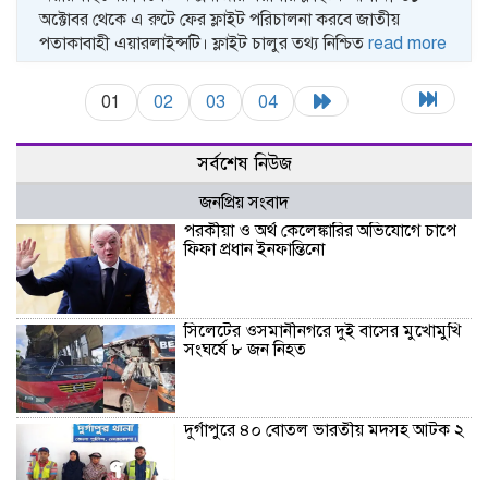
অক্টোবর থেকে এ রুটে ফের ফ্লাইট পরিচালনা করবে জাতীয়
পতাকাবাহী এয়ারলাইন্সটি। ফ্লাইট চালুর তথ্য নিশ্চিত
read more
01
02
03
04
সর্বশেষ নিউজ
জনপ্রিয় সংবাদ
পরকীয়া ও অর্থ কেলেঙ্কারির অভিযোগে চাপে
ফিফা প্রধান ইনফান্তিনো
সিলেটের ওসমানীনগরে দুই বাসের মুখোমুখি
সংঘর্ষে ৮ জন নিহত
দুর্গাপুরে ৪০ বোতল ভারতীয় মদসহ আটক ২