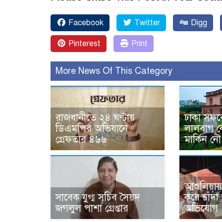
Facebook
Twitter
Digg
Pinterest
Print
More News Of This Category
রাজধানীতে ২৪ ঘণ্টায়
ঢাকা সফর
ডিএমপির অভিযানে
লালবাগ কে
গ্রেফতার ৪৬৬
মার্কিন নৌ
আশুলিয়ায়
সাবেক যুগ্ম সচিব সৈয়দ
করে চাঁদ
জগলুল পাশা গ্রেপ্তার
অভিযোগ