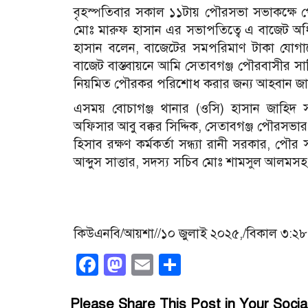
বৃহস্পতিবার সকাল ১১টায় পৌরসভা সভাকক্ষে প
মোঃ মারুফ হাসান এর সভাপতিত্বে এ বাজেট অধিব
হাসান বলেন, বাজেটের সমপরিমাণ টাকা যোগাযো
বাজেট বাস্তবায়নে আমি সেতাবগঞ্জ পৌরবাসীর স
নিয়মিত পৌরকর পরিশোধ করার জন্য আহবান জান
এসময় বোচাগঞ্জ থানার (ওসি) হাসান জাহিদ স
অফিসার আবু বক্কর সিদ্দিক, সেতাবগঞ্জ পৌরসভার নি
হিসাব রক্ষণ কর্মকর্তা সন্ধ্যা রানী সরকার, পৌর স্
আব্দুস সাত্তার, সদস্য সচিব মোঃ শামসুল আলমসহ প
কিউএনবি/আয়শা//১০ জুলাই ২০২৫,/বিকাল ৩:২৮
Facebook
Mastodon
Email
Share
Please Share This Post in Your Socia