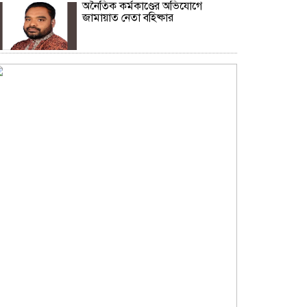
অনৈতিক কর্মকাণ্ডের অভিযোগে
জামায়াত নেতা বহিষ্কার
সকালে খালি পেটে মেথি ভেজানো পানি
পানের উপকারিতা
কোলেস্টেরল নিয়ন্ত্রণে রাখবে পেস্তা
বাদাম
ফিফার বিশ্বকাপ বয়কটের সিদ্ধান্তে অটল
উয়েফা
মধ্যপ্রাচ্যজুড়ে ব্ল্যাকআউটের হুঁশিয়ারি
ইরানের
অস্ট্রেলিয়ার সাথে বাণিজ্য, বিনিয়োগ ও
দক্ষতা উন্নয়ন জোরদারে গুরুত্বারোপ