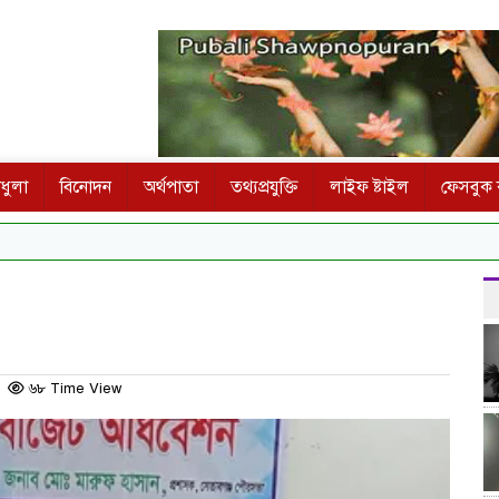
ধুলা
বিনোদন
অর্থপাতা
তথ্যপ্রযুক্তি
লাইফ ষ্টাইল
ফেসবুক ক
৬৮ Time View