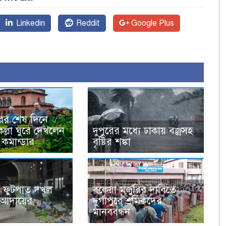
Linkedin
Reddit
Google Plus
ের শেষ দিনে
ল্লা ঘুরে দেখলেন
দুপুরের মধ্যে ঢাকায় বজ্রসহ
 কমান্ডার
বৃষ্টির শঙ্কা
 ফুটপাত দখল
বকেয়া মজুরির দাবিতে
া আদায়ের
দুর্গাপুরে শ্রমিকদের
মানববন্ধন