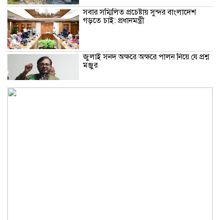
সবার সম্মিলিত প্রচেষ্টায় সুন্দর বাংলাদেশ
গড়তে চাই: প্রধানমন্ত্রী
জুলাই সনদ অক্ষরে অক্ষরে পালন নিয়ে যে প্রশ্ন
মঞ্জুর
মক্কা প্রতিরক্ষা চুক্তি: মধ্যপ্রাচ্যে কি মার্কিন
আধিপত্যের বিদায় ঘণ্টা বাজল?
‎লালমনিরহাট জেলা দলিল লেখক সমিতির
নির্বাচন অনুষ্ঠিত
মারা গেলো লিওনেল মেসির বাবা