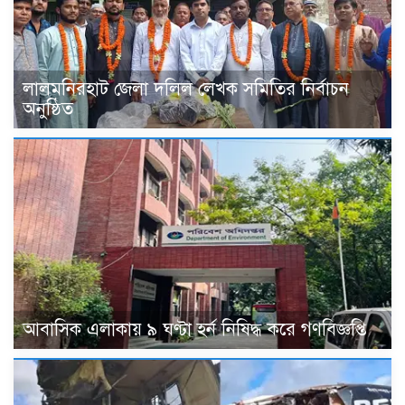
‎লালমনিরহাট জেলা দলিল লেখক সমিতির নির্বাচন
অনুষ্ঠিত
আবাসিক এলাকায় ৯ ঘণ্টা হর্ন নিষিদ্ধ করে গণবিজ্ঞপ্তি