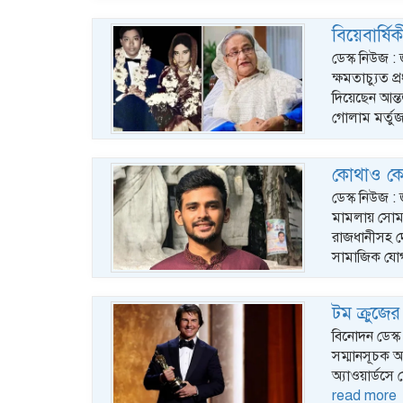
বিয়েবার্ষি
ডেস্ক নিউজ :
ক্ষমতাচ্যুত প
দিয়েছেন আন্ত
গোলাম মর্তুজ
কোথাও কো
ডেস্ক নিউজ 
মামলায় সোমব
রাজধানীসহ দ
সামাজিক যো
টম ক্রুজের
বিনোদন ডেস্ক 
সম্মানসূচক অস
অ্যাওয়ার্ডসে
read more