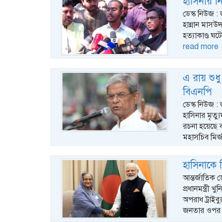
হাসিনার নি
ডেস্ক নিউজ : 
হান্নান মাসউ
হত্যাকাণ্ড ঘ
read more
এ রায় শুধ
বিএনপি
ডেস্ক নিউজ :
হাসিনার মৃত্
রচনা হয়েছে 
মহাসচিব মির্
হাসিনাকে
আন্তর্জাতিক ড
প্রধানমন্ত্রী 
অপরাধ ট্রাইব
জনতার ওপর 