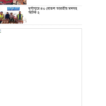
দুর্গাপুরে ৪০ বোতল ভারতীয় মদসহ
আটক ২
নোয়াখালীতে সিএনজিতে ১১ কেজি
গাঁজা, গ্রেপ্তার ১
বড়পুকুরিয়া কয়লা খনি ঘিরে নতুন স্বপ্ন,
আশার আলো দেখছে পার্বতীপুর
নোয়াখালীতে ৯৭৯০ ইয়াবাসহ দুই
পাচারকারী গ্রেপ্তার
কাজের ঘণ্টা নয়, উৎপাদনশীলতাই
হোক জাতীয় সমৃদ্ধির মাপকাঠি
বিশ্বকাপে মেসিকে মেরে ফেলার ষড়যন্ত্র,