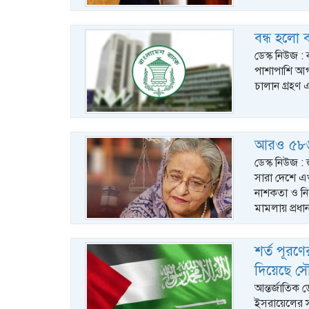
বন্ধ হলো 
ডেস্ক নিউজ : 
পাশাপাশি আগা
চালান গ্রহণ
আরও ৫৮৬ 
ডেস্ক নিউজ : জ
সারা দেশে এখ
নাশকতা ও নির
মামলায় প্রধ
শর্ত পূরণ
দিয়েছে স
আন্তর্জাতিক ডে
ইসরায়েলের সঙ