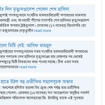
কীর দিন মৃত্যুদণ্ডাদেশ পেলেন শেখ হাসিনা
 জুলাই গণঅভ্যুত্থানে সংঘটিত মানবতাবিরোধী অপারাধের মামলায়
্রধানমন্ত্রী এবং আওয়ামী লীগের সভাপতি শেখ হাসিনার মৃত্যুদণ্ডাদেশ
র্জাতিক অপরাধ ট্রাইব্যুনাল। সোমাবর (১৭ নভেম্বর) বিচারপতি মো.
া মজুমদারের নেতৃত্বাধীন
read more
প
গ
নো মিষ্টি নেই: আসিফ মাহমুদ
: জুলাইয়ের গণঅভ্যুত্থানের সময় সংঘটিত মানবতাবিরোধী অপরাধের
ার পলাতক শেখ হাসিনার মৃত্যুদণ্ডের রায় ঘোষণার পর থেকেই
েশজুড়ে মিষ্টি বিতরণের খবর পাওয়া যাচ্ছে। ঠিক এমন সময়
গাযোগমাধ্যমে
read more
 হাতে উঠল বহু প্রতীক্ষিত সম্মানসূচক অস্কার
: অবশেষে হলিউড তারকা টম ক্রুজ শেষ পর্যন্ত তার প্রতীক্ষিত
্কার পেলেন। রোববার (১৬ নভেম্বর) লস অ্যাঞ্জেলসে অনুষ্ঠিত গভর্নর্স
 মেক্সিকান পরিচালক আলেহান্দ্রো জি. ইনারিতু তাকে এই পুরস্কার