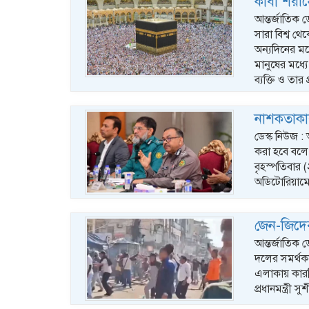
কাবা শরীফে
আন্তর্জাতিক 
সারা বিশ্ব থ
অন্যদিনের ম
মানুষের মধ্
ব্যক্তি ও তার 
নাশকতাকার
ডেস্ক নিউজ 
করা হবে বলে
বৃহস্পতিবার 
অডিটোরিয়াম
জেন-জিদের
আন্তর্জাতিক 
দলের সমর্থক
এলাকায় কারফি
প্রধানমন্ত্রী স