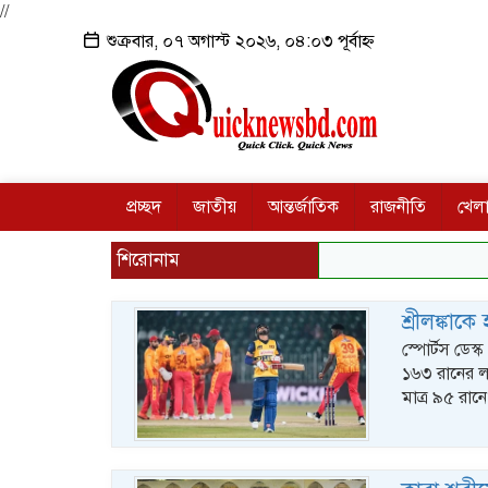
//
শুক্রবার, ০৭ অগাস্ট ২০২৬, ০৪:০৩ পূর্বাহ্ন
প্রচ্ছদ
জাতীয়
আন্তর্জাতিক
রাজনীতি
খেলা
শিরোনাম
শ্রীলঙ্কাক
স্পোর্টস ডেস্
১৬৩ রানের লক
মাত্র ৯৫ রা