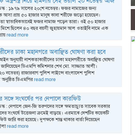
 অস্ত্রশস্ত্র নিয়ে হামলার সেই ভয়াল ২০ নভেম্বর আজ
ডেস্ক : ১৯৭৯ সালের ২০শে নভেম্বর। ফজর নামাজের জন্য
েকে আসা প্রায় ৫০ হাজার মানুষ কাবা শরীফে জড়ো হয়েছেন।
তো স্বাভাবিকভাবেই ফজর নামাজ পড়েন তারা। ওই ৫০ হাজার
যে মিশে ছিলেন ৪০ বছর বয়সী জুহায়মান আল ওতাইবি নামে এক
প্রায়
read more
ীদের ঢাকা মহানগরে অবাঞ্ছিত ঘোষণা করা হবে
: আইন অনুযায়ী নাশকতাকারীদের ঢাকা মহানগরীতে অবাঞ্ছিত ঘোষণা
 জানিয়েছেন ডিএমপি কমিশনার শেখ মো. সাজ্জাত আলী।
(২০ নভেম্বর) রাজারবাগ পুলিশ লাইন্সে বাংলাদেশ পুলিশ
ে অনুষ্ঠিত ডিএমপির
read more
 সঙ্গে সংঘর্ষের পর নেপালে কারফিউ
ডেস্ক : নেপালে জেন-জি তরুণদের সঙ্গে ক্ষমতাচ্যুত সাবেক সরকার
দের সংঘর্ষে উত্তেজনা ক্রমেই বাড়ছে। এরমাঝে দেশটির কয়েকটি
উ জারি করা হয়েছে। দুপক্ষকে শান্ত থাকার বার্তা দিয়েছেন
ুশীলা
read more