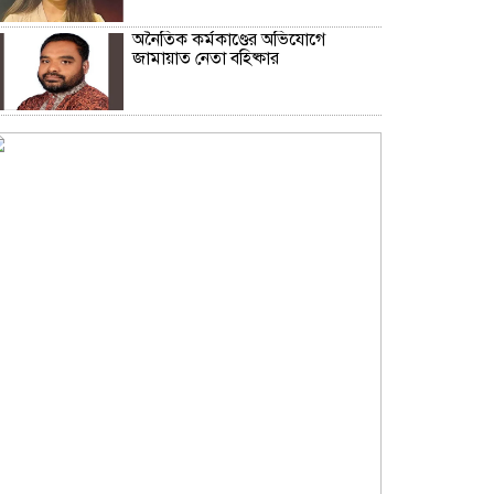
অনৈতিক কর্মকাণ্ডের অভিযোগে
জামায়াত নেতা বহিষ্কার
সকালে খালি পেটে মেথি ভেজানো পানি
পানের উপকারিতা
কোলেস্টেরল নিয়ন্ত্রণে রাখবে পেস্তা
বাদাম
ফিফার বিশ্বকাপ বয়কটের সিদ্ধান্তে অটল
উয়েফা
মধ্যপ্রাচ্যজুড়ে ব্ল্যাকআউটের হুঁশিয়ারি
ইরানের
অস্ট্রেলিয়ার সাথে বাণিজ্য, বিনিয়োগ ও