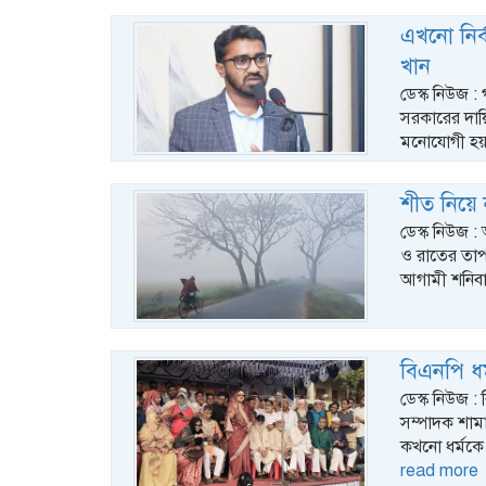
এখনো নির্
খান
ডেস্ক নিউজ 
সরকারের দায়ি
মনোযোগী হয়ন
শীত নিয়ে 
ডেস্ক নিউজ :
ও রাতের তাপম
আগামী শনিব
বিএনপি ধর
ডেস্ক নিউজ : 
সম্পাদক শাম
কখনো ধর্মকে
read more