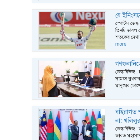
যে ইনিংসক
স্পোর্টস ডেস্
তিনটি ডাবল 
শতকের দেখা।
more
গণশুনানি
ডেস্ক নিউজ :
সামনে বুধবা
মানুষের চোখে
বহিরাগত শক
না: খলিলু
ডেস্ক নিউজ : 
ভারত মহাসাগর