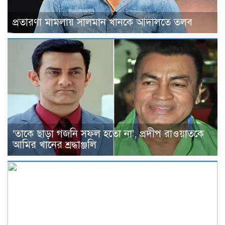
প্রতারণা মামলায় সালমান খানকে আদালতে তলব
‘তাকে ছাড়া গজনি সফল হতো না’, প্রদীপ রাওয়াতকে
আমির খানের শ্রদ্ধাঞ্জলি