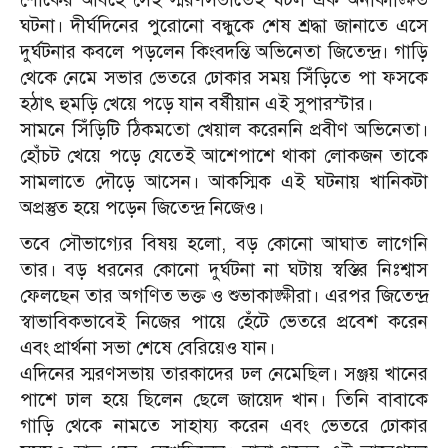
ঘটনা। দীর্ঘদিনের পুরোনো বন্ধুকে শেষ শ্রদ্ধা জানাতে এসে
দুর্ঘটনার কবলে পড়লেন কিংবদন্তি অভিনেতা জিতেন্দ্র। গাড়ি
থেকে নেমে সভার ভেতরে ঢোকার সময় সিঁড়িতে পা ফসকে
হঠাৎ হুমড়ি খেয়ে পড়ে যান বর্ষীয়ান এই সুপারস্টার।
সামনে সিঁড়িটি ঠিকমতো খেয়াল করেননি প্রবীণ অভিনেতা।
হোঁচট খেয়ে পড়ে যেতেই আশেপাশে থাকা লোকজন তাকে
সামলাতে দৌড়ে আসেন। আকস্মিক এই ঘটনায় খানিকটা
অপ্রস্তুত হয়ে পড়েন জিতেন্দ্র নিজেও।
তবে সৌভাগ্যের বিষয় হলো, বড় কোনো আঘাত লাগেনি
তার। বড় ধরনের কোনো দুর্ঘটনা না ঘটায় স্বস্তির নিঃশ্বাস
ফেলছেন তার অগণিত ভক্ত ও শুভাকাঙ্ক্ষীরা। এরপর জিতেন্দ্র
স্বাভাবিকভাবেই নিজের পায়ে হেঁটে ভেতরে প্রবেশ করেন
এবং প্রার্থনা সভা শেষে বেরিয়েও যান।
এদিনের স্মরণসভায় তারকাদের ঢল নেমেছিল। সঞ্জয় খানের
পাশে ঢাল হয়ে ছিলেন ছেলে জায়েদ খান। তিনি বাবাকে
গাড়ি থেকে নামতে সাহায্য করেন এবং ভেতরে ঢোকার