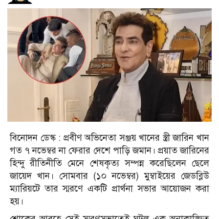
বিনোদন ডেস্ক :
প্রবীণ অভিনেতা সঞ্জয় খানের স্ত্রী জারিন খান
গত ৭ নভেম্বর না ফেরার দেশে পাড়ি জমান। প্রয়াত জারিনের
হিন্দু রীতিনীতি মেনে শেষকৃত্য সম্পন্ন করেছিলেন ছেলে
জায়েদ খান। সোমবার (১০ নভেম্বর) মুম্বাইয়ের জেডব্লিউ
ম্যারিয়টে তার স্মরণে একটি প্রার্থনা সভার আয়োজন করা
হয়।
শোকের আবহে সেই স্মরণসভাতেই ঘটল এক অনাকাঙ্ক্ষিত