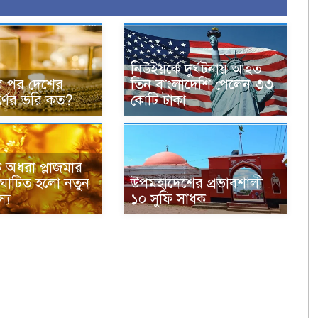
নিউইয়র্কে দুর্ঘটনায় আহত
র পর দেশের
তিন বাংলাদেশি পেলেন ৩৩
বর্ণের ভরি কত?
কোটি টাকা
কে অধরা প্লাজমার
দ্ঘাটিত হলো নতুন
উপমহাদেশের প্রভাবশালী
্য
১০ সুফি সাধক