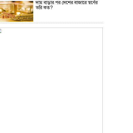
দাম বাড়ার পর দেশের বাজারে স্বর্ণের
ভরি কত?
নিউইয়র্কে দুর্ঘটনায় আহত তিন
বাংলাদেশি পেলেন ৩৩ কোটি টাকা
বৃষ্টি নিয়ে আবহাওয়া অফিসের নতুন
বার্তা
বিটিভির নতুন মহাপরিচালক কাজী
জেসিন
অনৈতিক কর্মকাণ্ডের অভিযোগে
জামায়াত নেতা বহিষ্কার
সকালে খালি পেটে মেথি ভেজানো পানি
পানের উপকারিতা