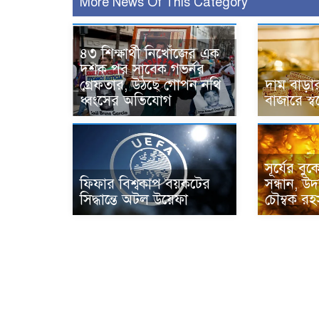
More News Of This Category
৪৩ শিক্ষার্থী নিখোঁজের এক
দশক পর সাবেক গভর্নর
গ্রেফতার, উঠছে গোপন নথি
দাম বাড়া
ধ্বংসের অভিযোগ
বাজারে স্
সূর্যের বু
ফিফার বিশ্বকাপ বয়কটের
সন্ধান, উ
সিদ্ধান্তে অটল উয়েফা
চৌম্বক রহস