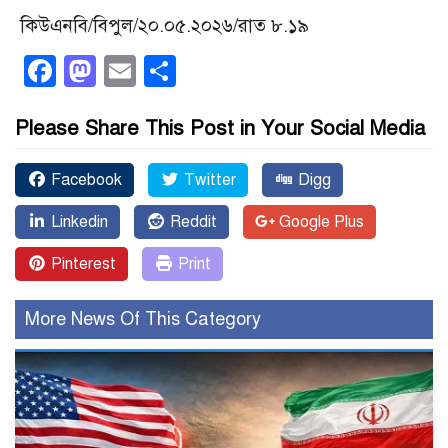
কিউএনবি/বিপুল/২০.০৫.২০২৬/রাত ৮.১৯
Facebook
Mastodon
Email
Share
Please Share This Post in Your Social Media
Facebook
Twitter
Digg
Linkedin
Reddit
Google Plus
Pinterest
Print
More News Of This Category