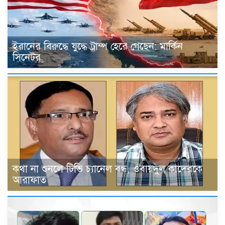
ইরানের বিরুদ্ধে যুদ্ধে ট্রাম্প হেরে গেছেন: মার্কিন
সিনেটর
কথা না শুনলে টিভি চ্যানেল বন্ধ, ওবায়দুল কাদেরকে
আরাফাত