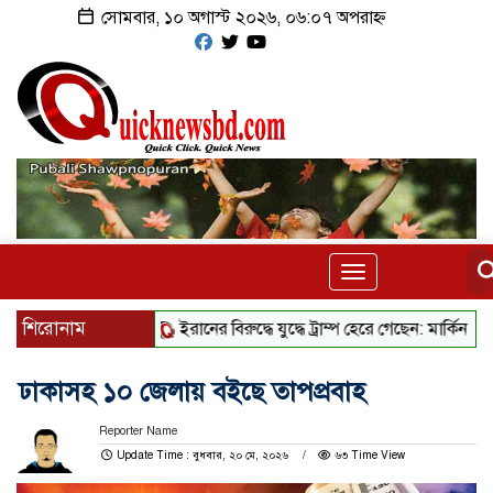
সোমবার, ১০ অগাস্ট ২০২৬, ০৬:০৭ অপরাহ্ন
Toggle
navigation
শিরোনাম
ইরানের বিরুদ্ধে যুদ্ধে ট্রাম্প হেরে গেছেন: মার্কিন সিনেটর
ঢাকাসহ ১০ জেলায় বইছে তাপপ্রবাহ
Reporter Name
Update Time : বুধবার, ২০ মে, ২০২৬
৬৩ Time View