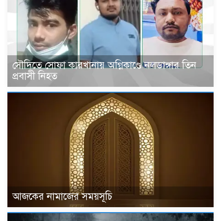
সৌদিতে সোফা কারখানায় অগ্নিকাণ্ডে নলডাঙ্গার তিন
প্রবাসী নিহত
আজকের নামাজের সময়সূচি