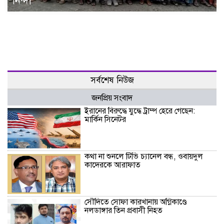
নিন্দা
সর্বশেষ নিউজ
জনপ্রিয় সংবাদ
ইরানের বিরুদ্ধে যুদ্ধে ট্রাম্প হেরে গেছেন:
মার্কিন সিনেটর
কথা না শুনলে টিভি চ্যানেল বন্ধ, ওবায়দুল
কাদেরকে আরাফাত
সৌদিতে সোফা কারখানায় অগ্নিকাণ্ডে
নলডাঙ্গার তিন প্রবাসী নিহত