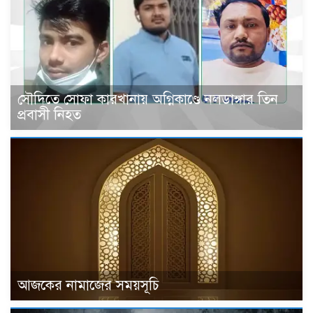
সৌদিতে সোফা কারখানায় অগ্নিকাণ্ডে নলডাঙ্গার তিন
প্রবাসী নিহত
আজকের নামাজের সময়সূচি