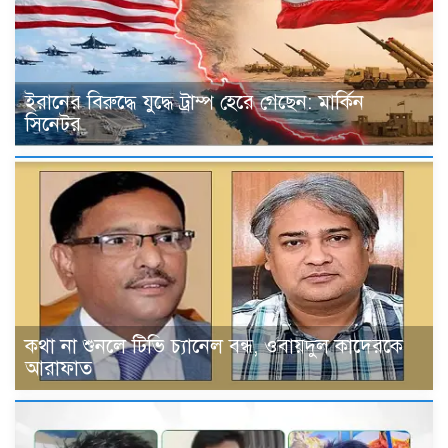
ইরানের বিরুদ্ধে যুদ্ধে ট্রাম্প হেরে গেছেন: মার্কিন
সিনেটর
কথা না শুনলে টিভি চ্যানেল বন্ধ, ওবায়দুল কাদেরকে
আরাফাত