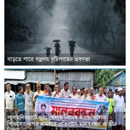
বাড়তে পারে বজ্রসহ বৃষ্টিপাতের প্রবণতা
‎লালমনিরহাটে জুয়া খেলায় নিষেধ করায় কলেজ
শিক্ষকের ওপর হামলার প্রতিবাদে মানববন্ধন ও তীব্র