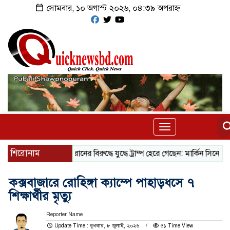
সোমবার, ১০ অগাস্ট ২০২৬, ০৪:৩৯ অপরাহ্ন
Toggle
navigation
শিরোনাম
ইরানের বিরুদ্ধে যুদ্ধে ট্রাম্প হেরে গেছেন: মার্কিন সিনেটর
কথ
কক্সবাজারে রোহিঙ্গা ক্যাম্পে পাহাড়ধসে ৭
শিক্ষার্থীর মৃত্যু
Reporter Name
Update Time : বুধবার, ৮ জুলাই, ২০২৬
৫১ Time View