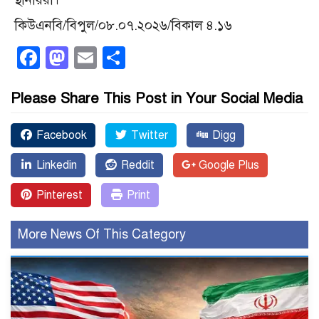
কিউএনবি/বিপুল/০৮.০৭.২০২৬/বিকাল ৪.১৬
Facebook
Mastodon
Email
Share
Please Share This Post in Your Social Media
Facebook
Twitter
Digg
Linkedin
Reddit
Google Plus
Pinterest
Print
More News Of This Category