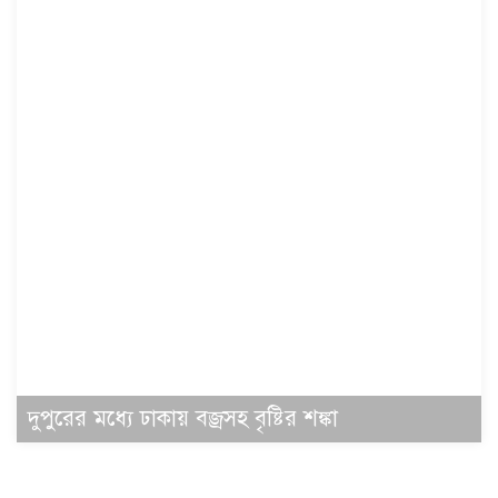
দুপুরের মধ্যে ঢাকায় বজ্রসহ বৃষ্টির শঙ্কা
সর্বশেষ নিউজ
জনপ্রিয় সংবাদ
বিটিভির নতুন মহাপরিচালক কাজী জেসিন