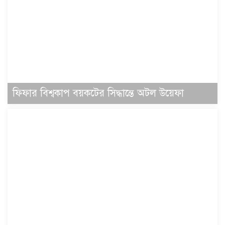
ফিফার বিশ্বকাপ বয়কটের সিদ্ধান্তে অটল উয়েফা
সূর্যের বুকে অধরা প্লাজমার সন্ধান, উদ্ঘাটিত হলো
নতুন চৌম্বক রহস্য