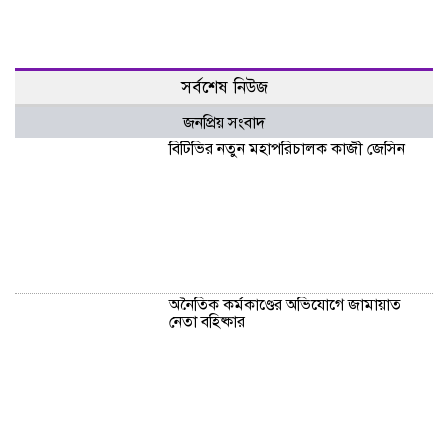
অনৈতিক কর্মকাণ্ডের অভিযোগে জামায়াত
নেতা বহিষ্কার
সকালে খালি পেটে মেথি ভেজানো পানি পানের
উপকারিতা
কোলেস্টেরল নিয়ন্ত্রণে রাখবে পেস্তা বাদাম