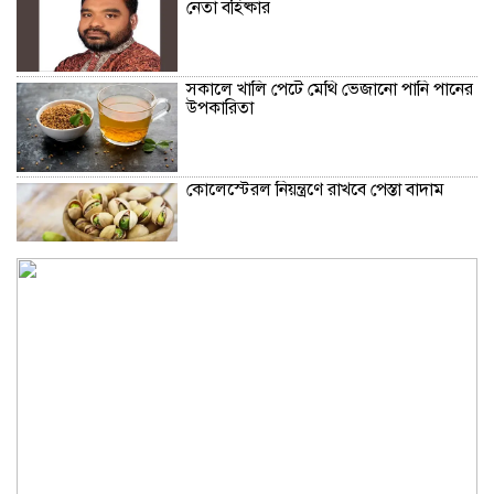
নেতা বহিষ্কার
সকালে খালি পেটে মেথি ভেজানো পানি পানের
উপকারিতা
কোলেস্টেরল নিয়ন্ত্রণে রাখবে পেস্তা বাদাম
ফিফার বিশ্বকাপ বয়কটের সিদ্ধান্তে অটল
উয়েফা
মধ্যপ্রাচ্যজুড়ে ব্ল্যাকআউটের হুঁশিয়ারি ইরানের
অস্ট্রেলিয়ার সাথে বাণিজ্য, বিনিয়োগ ও দক্ষতা