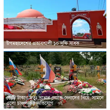
উপমহাদেশের প্রভাবশালী ১০ সুফি সাধক
কোটি টাকার মৃত্যু ভাতার লোভে সেনাদের বিয়ে, সামনে
এলো চাঞ্চল্যকর অভিযোগ