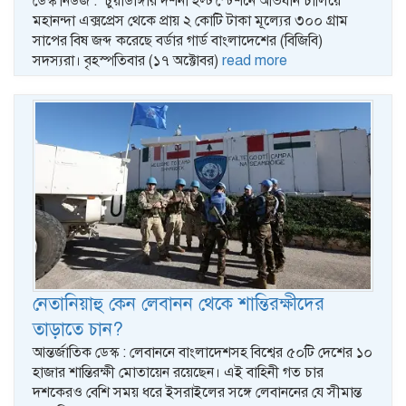
ডেস্ক নিউজ : চুয়াডাঙ্গার দর্শনা হল্ট স্টেশনে অভিযান চালিয়ে
মহানন্দা এক্সপ্রেস থেকে প্রায় ২ কোটি টাকা মূল্যের ৩০০ গ্রাম
সাপের বিষ জব্দ করেছে বর্ডার গার্ড বাংলাদেশের (বিজিবি)
সদস্যরা। বৃহস্পতিবার (১৭ অক্টোবর)
read more
নেতানিয়াহু কেন লেবানন থেকে শান্তিরক্ষীদের
তাড়াতে চান?
আন্তর্জাতিক ডেস্ক : লেবাননে বাংলাদেশসহ বিশ্বের ৫০টি দেশের ১০
হাজার শান্তিরক্ষী মোতায়েন রয়েছেন। এই বাহিনী গত চার
দশকেরও বেশি সময় ধরে ইসরাইলের সঙ্গে লেবাননের যে সীমান্ত