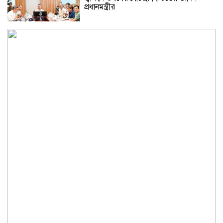
প্রধানমন্ত্রীর
ভারতের বাংলাদেশ সফর অনিশ্চিত, দুশ্চিন্তায়
বিসিবি
মানিকগঞ্জে মায়ের সঙ্গে অভিমান করে
কিশোরের আত্মহত্যা
চিড়িয়াখানায় হরিণের সংখ্যায় গড়মিল, কেউ
খেল নাকি মরল?
‘ইন্টারনেট একটু স্লো করে দাও’, পলককে
কাদের