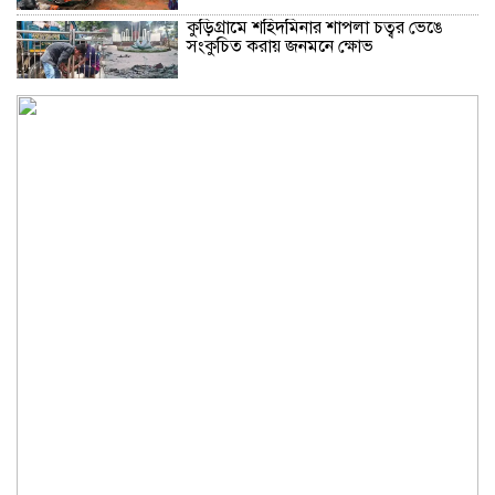
কুড়িগ্রামে শহিদমিনার শাপলা চত্বর ভেঙে
সংকুচিত করায় জনমনে ক্ষোভ
সবার সম্মিলিত প্রচেষ্টায় সুন্দর বাংলাদেশ
গড়তে চাই: প্রধানমন্ত্রী
জুলাই সনদ অক্ষরে অক্ষরে পালন নিয়ে যে প্রশ্ন
মঞ্জুর
মক্কা প্রতিরক্ষা চুক্তি: মধ্যপ্রাচ্যে কি মার্কিন
আধিপত্যের বিদায় ঘণ্টা বাজল?
‎লালমনিরহাট জেলা দলিল লেখক সমিতির
নির্বাচন অনুষ্ঠিত