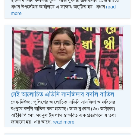
হাইকমিশনার ফলকার টুর্ক। আজ বুধবার রাজধানীর তেজগাঁওয়ে
প্রধান উপদেষ্টার কার্যালয়ে এ সাক্ষাৎ অনুষ্ঠিত হয়। প্রধান
read
more
সেই আলোচিত এডিসি সানজিদার বদলি বাতিল
ডেস্ক নিউজ : পুলিশের আলোচিত এডিসি সানজিদা আফরিনের
রংপুরে বদলি বাতিল করা হয়েছে। আজ বুধবার (৩০ অক্টোবর)
আইজিপি মো. ময়নুল ইসলাম স্বাক্ষরিত এক প্রজ্ঞাপনে এ তথ্য
জানানো হয়। এর আগে,
read more