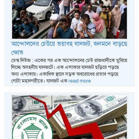
আন্দোলনের ঢেউয়ে ভয়াবহ যানজট, জনমনে বাড়ছে
ক্ষোভ
ডেস্ক নিউজ : একের পর এক আন্দোলনের ঢেউ রাজধানীকে ডুবিয়ে
দিচ্ছে অসহনীয় যানজটে। এক এলাকার যানজট ছড়িয়ে পড়ছে
অন্য এলাকায়। একাধিক স্থানে সড়ক অবরোধের প্রভাব পড়ছে
গোটা মহানগরীতে। যানজট এক
read more