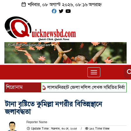
শনিবার, ০৮ অগাস্ট ২০২৬, ০৮:১৬ অপরাহ্ন
Toggle
navigation
শিরোনাম
‎লালমনিরহাট জেলা দলিল লেখক সমিতির নির্বাচনে সভাপতি 
টানা বৃষ্টিতে কুমিল্লা নগরীর বিভিন্নস্থানে
জলাবদ্ধতা
Reporter Name
Update Time : শুক্রবার, ৩০ মে, ২০২৫
১৯২ Time View