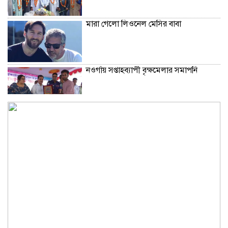
মারা গেলো লিওনেল মেসির বাবা
নওগাঁয় সপ্তাহব্যাপী বৃক্ষমেলার সমাপনি
আবাসিক এলাকায় ৯ ঘণ্টা হর্ন নিষিদ্ধ করে
গণবিজ্ঞপ্তি
অবশেষে আলভারেজের ভবিষ্যৎ নিয়ে মুখ
খুললেন সিমিওনে
মালয়েশিয়াকে গুঁড়িয়ে দিয়ে দাপুটে জয় পেল
বাংলাদেশ