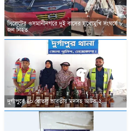
সিলেটের ওসমানীনগরে দুই বাসের মুখোমুখি সংঘর্ষে ৮
জন নিহত
দুর্গাপুরে ৪০ বোতল ভারতীয় মদসহ আটক ২