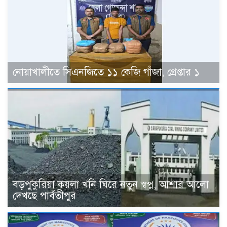
নোয়াখালীতে সিএনজিতে ১১ কেজি গাঁজা, গ্রেপ্তার ১
বড়পুকুরিয়া কয়লা খনি ঘিরে নতুন স্বপ্ন, আশার আলো
দেখছে পার্বতীপুর