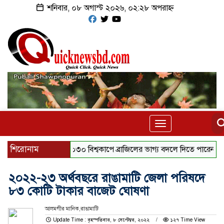
শনিবার, ০৮ অগাস্ট ২০২৬, ০২:২৮ অপরাহ্ন
Toggle
navigation
শিরোনাম
২০৩০ বিশ্বকাপে ব্রাজিলের ভাগ্য বদলে দিতে পারেন এই ১০ 
২০২২-২৩ অর্থবছরে রাঙামাটি জেলা পরিষদে
৮৩ কোটি টাকার বাজেট ঘোষণা
আলমগীর মানিক,রাঙামাটি
Update Time : বৃহস্পতিবার, ৮ সেপ্টেম্বর, ২০২২
১২৭ Time View