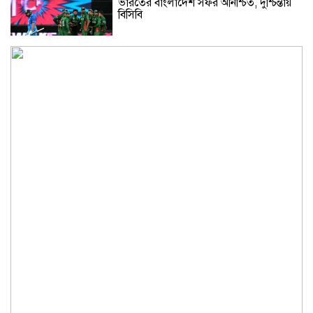
ভারতের বাংলাদেশ সফর অনিশ্চিত, দুশ্চিন্তায়
বিসিবি
মানিকগঞ্জে মায়ের সঙ্গে অভিমান করে
কিশোরের আত্মহত্যা
চিড়িয়াখানায় হরিণের সংখ্যায় গড়মিল, কেউ
খেল নাকি মরল?
‘ইন্টারনেট একটু স্লো করে দাও’, পলককে
কাদের
গণঅভ্যুত্থানের চেতনার সঙ্গে সর্বপ্রথম
বেইমানি করেছেন জামায়াত আমির : রাশেদ