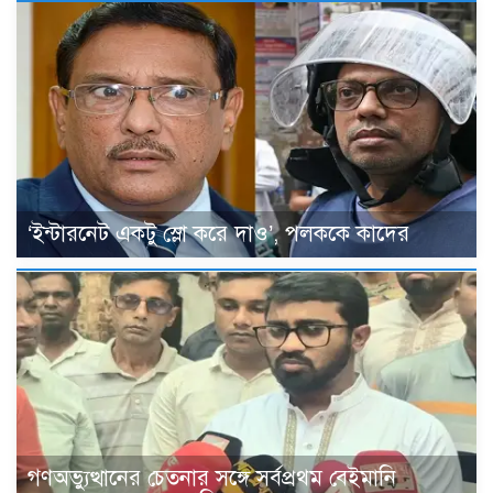
‘ইন্টারনেট একটু স্লো করে দাও’, পলককে কাদের
গণঅভ্যুত্থানের চেতনার সঙ্গে সর্বপ্রথম বেইমানি