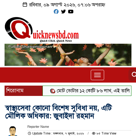
রবিবার, ০৯ অগাস্ট ২০২৬, ০৭:০৬ অপরাহ্ন
Toggle
navigation
শিরোনাম
মোট ভোটার ১২ কোটি ৮৬ লাখ, এই তালিকায় স্থানীয় নি
স্বাস্থ্যসেবা কোনো বিশেষ সুবিধা নয়, এটি
মৌলিক অধিকার: জুবাইদা রহমান
Reporter Name
Update Time : মঙ্গলবার, ৭ জুলাই, ২০২৬
৮৫ Time View