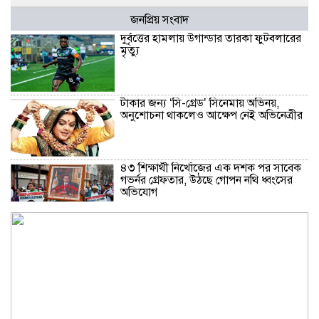
জনপ্রিয় সংবাদ
দুর্বৃত্তের হামলায় উগান্ডার তারকা ফুটবলারের
মৃত্যু
টাকার জন্য ‌‘সি-গ্রেড’ সিনেমায় অভিনয়,
অনুশোচনা থাকলেও আক্ষেপ নেই অভিনেত্রীর
৪৩ শিক্ষার্থী নিখোঁজের এক দশক পর সাবেক
গভর্নর গ্রেফতার, উঠছে গোপন নথি ধ্বংসের
অভিযোগ
থাইল্যান্ডে স্কুলে ছাত্রের এলোপাতাড়ি
গুলিতে শিক্ষক নিহত, বন্দুকধারীর আত্মহত্যা
ইলিয়াস কাঞ্চনের জন্য দোয়া চাইলেন
রোজিনা