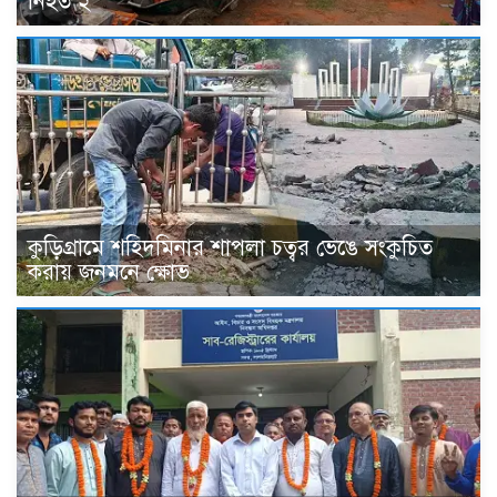
নিহত ২
কুড়িগ্রামে শহিদমিনার শাপলা চত্বর ভেঙে সংকুচিত
করায় জনমনে ক্ষোভ