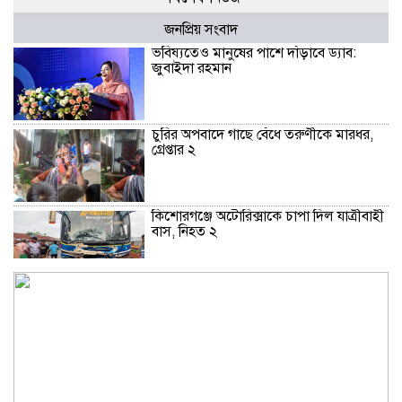
জনপ্রিয় সংবাদ
ভবিষ্যতেও মানুষের পাশে দাঁড়াবে ড্যাব:
জুবাইদা রহমান
চুরির অপবাদে গাছে বেঁধে তরুণীকে মারধর,
গ্রেপ্তার ২
কিশোরগঞ্জে অটোরিক্সাকে চাপা দিল যাত্রীবাহী
বাস, নিহত ২
কুড়িগ্রামে শহিদমিনার শাপলা চত্বর ভেঙে
সংকুচিত করায় জনমনে ক্ষোভ
সবার সম্মিলিত প্রচেষ্টায় সুন্দর বাংলাদেশ
গড়তে চাই: প্রধানমন্ত্রী