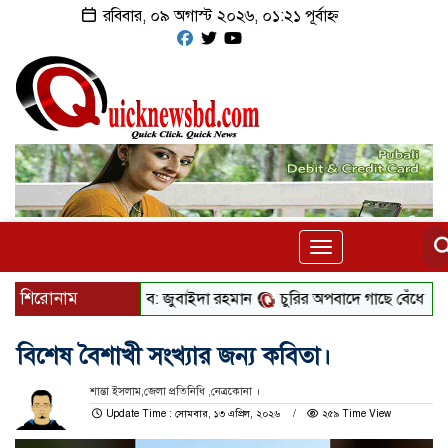
রবিবার, ০৯ অগাস্ট ২০২৬, ০১:২১ পূর্বাহ্ন
Toggle
navigation
শিরোনাম
পাশে দাঁড়াবে ড্যাব: জুবাইদা রহমান
চুরির অপবাদে গাছে বেঁধে তরুণীকে মারধ
বিশেষ বৈশাখী সংখ্যার জন্য কবিতা।
শান্তা ইসলাম,জেলা প্রতিনিধি ,নেত্রকোনা ।
Update Time : সোমবার, ১৩ এপ্রিল, ২০২৬
২৫৯ Time View