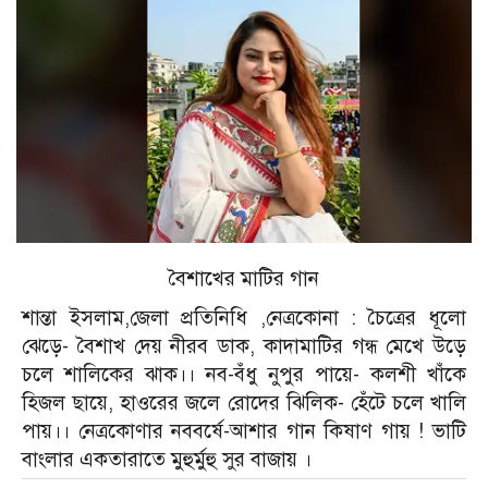
বৈশাখের মাটির গান
শান্তা ইসলাম,জেলা প্রতিনিধি ,নেত্রকোনা :
চৈত্রের ধূলো
ঝেড়ে- বৈশাখ দেয় নীরব ডাক, কাদামাটির গন্ধ মেখে উড়ে
চলে শালিকের ঝাক।। নব-বঁধু নুপুর পায়ে- কলশী খাঁকে
হিজল ছায়ে, হাওরের জলে রোদের ঝিলিক- হেঁটে চলে খালি
পায়।। নেত্রকোণার নববর্ষে-আশার গান কিষাণ গায় ! ভাটি
বাংলার একতারাতে মুহুর্মুহু সুর বাজায় ।