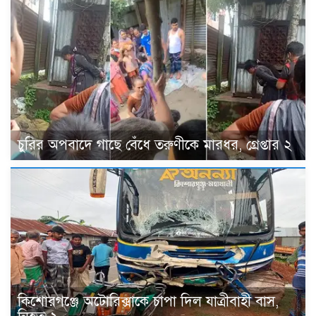
চুরির অপবাদে গাছে বেঁধে তরুণীকে মারধর, গ্রেপ্তার ২
কিশোরগঞ্জে অটোরিক্সাকে চাপা দিল যাত্রীবাহী বাস,