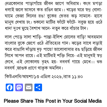
নেত্রকোনার পাড়াগাঁয়ে জীবন জাগে অবিরাম। কংস মগড়া
ধলাই জলে ভাসবে কত রঙিন জাম।। খড়ের ঘরে স্বপ্ন বোনা-
ঘামে ভেজা দিনের রঙ! বুকের ভেতর ঝড় সামলে- হাসে
মানুষ দেখায় ঢং। শুকনো মাটির ফাঁটে ফাঁটে- সবুজ হয়ে ওঠে
ধান! দুঃখ মুছে বৈশাখ আনে- নতুন করে বাঁচার টান।
লাল পেড়ে সাদা শাড়ি- পান্তা-ইলিশ ঢোলের বাড়ি! আবহমান
বাংলার বুকে জেগে ওঠে ঐতিহ্যের গান। ঝড়ের সাথে লড়াই
করে বাঙালি দাঁড়ায় দৃঢ় পায়ে! ভালোবাসার রঙ ছড়িয়ে জীবন
লিখে আপন রায়ে। এই মাটিরই শক্তি নিয়ে- এই মানুষই স্বপ্ন
দেখে, এই লোকালয় বৃহৎ হয়- নববর্ষ গায়ে মেখে।। শুভ
নববর্ষ ,জাগুক প্রাণে থাকুক অমলিন।
কিউএনবি/আয়শা/১৩ এপ্রিল ২০২৬,/রাত ১১:৪০
Facebook
Mastodon
Email
Share
Please Share This Post in Your Social Media