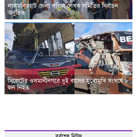
‎লালমনিরহাট জেলা দলিল লেখক সমিতির নির্বাচন
অনুষ্ঠিত
সিলেটের ওসমানীনগরে দুই বাসের মুখোমুখি সংঘর্ষে ৮
জন নিহত
সর্বশেষ নিউজ