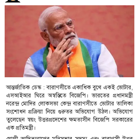
আন্তর্জাতিক ডেস্ক :
বারাণসীতে একাধিক বুথে একই ভোটার,
এসআইআর ঘিরে অস্বস্তিতে বিজেপি। ভারতের প্রধানমন্ত্রী
নরেন্দ্র মোদির লোকসভা কেন্দ্র বারাণসীতে ভোটার তালিকা
সংশোধন প্রক্রিয়া নিয়ে গুরুতর অভিযোগ উঠল। অভিযোগ
তুলেছেন স্বয়ং উত্তরপ্রদেশের ক্ষমতাসীন বিজেপি সরকারের
এক প্রতিমন্ত্রী।
যোগী আদিত্যনাথের মন্ত্রিসভার সদস্য এবং বারাণসী উত্তর