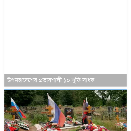
উপমহাদেশের প্রভাবশালী ১০ সুফি সাধক