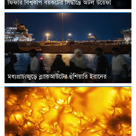
ফিফার বিশ্বকাপ বয়কটের সিদ্ধান্তে অটল উয়েফা
মধ্যপ্রাচ্যজুড়ে ব্ল্যাকআউটের হুঁশিয়ারি ইরানের