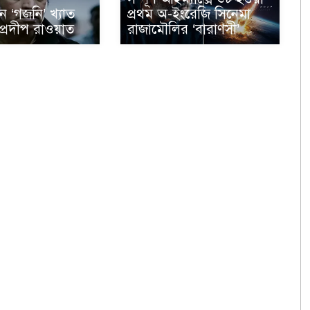
ন ‘গজনি’ খ্যাত
প্রথম অ-ইংরেজি সিনেমা
্রদীপ রাওয়াত
রাজামৌলির ‘বারাণসী’