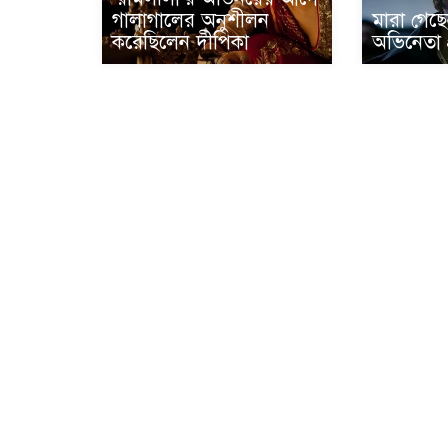
গালাগালের অনুশীলন
মারা গেছে
করেছিলেন দীপিকা
অভিনেতা প