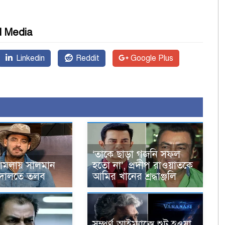
l Media
Linkedin
Reddit
Google Plus
‘তাকে ছাড়া গজনি সফল
 মামলায় সালমান
হতো না’, প্রদীপ রাওয়াতকে
দালতে তলব
আমির খানের শ্রদ্ধাঞ্জলি
সম্পূর্ণ আইম্যাক্সে শুট হওয়া