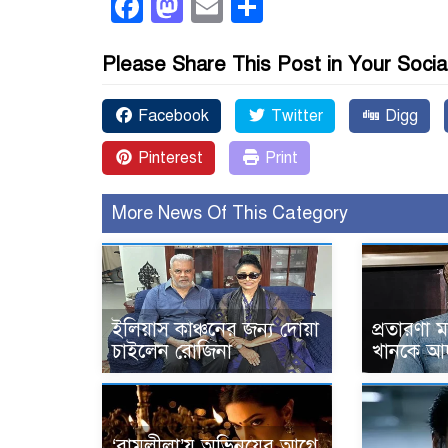
Facebook
Mastodon
Email
Share
Please Share This Post in Your Socia
Facebook
Twitter
Digg
Pinterest
Print
More News Of This Category
ইলিয়াস কাঞ্চনের জন্য দোয়া
প্রতারণা
চাইলেন রোজিনা
খানকে আ
‘রামলীলা’য় অভিনয়ের আগে