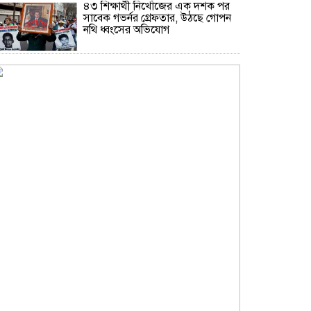
৪৩ শিক্ষার্থী নিখোঁজের এক দশক পর
সাবেক গভর্নর গ্রেফতার, উঠছে গোপন
নথি ধ্বংসের অভিযোগ
থাইল্যান্ডে স্কুলে ছাত্রের এলোপাতাড়ি
গুলিতে শিক্ষক নিহত, বন্দুকধারীর
আত্মহত্যা
ইলিয়াস কাঞ্চনের জন্য দোয়া চাইলেন
রোজিনা
দাম বাড়ার পর দেশের বাজারে স্বর্ণের
ভরি কত?
নিউইয়র্কে দুর্ঘটনায় আহত তিন
বাংলাদেশি পেলেন ৩৩ কোটি টাকা
বৃষ্টি নিয়ে আবহাওয়া অফিসের নতুন
বার্তা