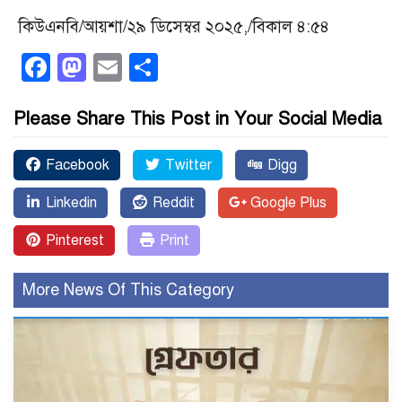
কিউএনবি/আয়শা/২৯ ডিসেম্বর ২০২৫,/বিকাল ৪:৫৪
Facebook
Mastodon
Email
Share
Please Share This Post in Your Social Media
Facebook
Twitter
Digg
Linkedin
Reddit
Google Plus
Pinterest
Print
More News Of This Category