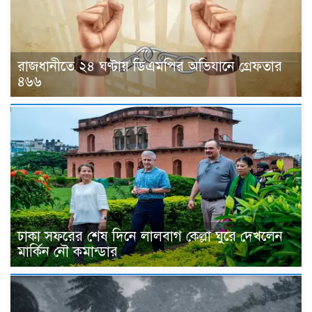
রাজধানীতে ২৪ ঘণ্টায় ডিএমপির অভিযানে গ্রেফতার
৪৬৬
ঢাকা সফরের শেষ দিনে লালবাগ কেল্লা ঘুরে দেখলেন
মার্কিন নৌ কমান্ডার