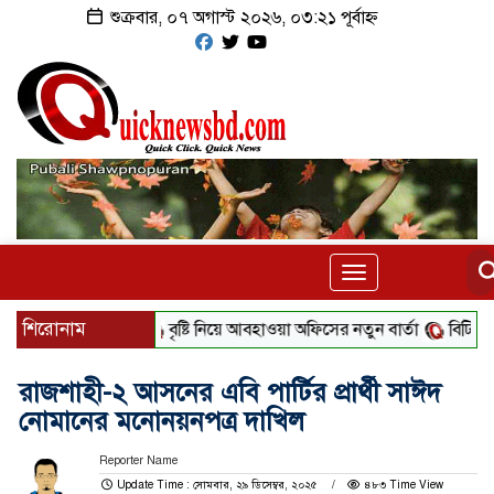
শুক্রবার, ০৭ অগাস্ট ২০২৬, ০৩:২১ পূর্বাহ্ন
Toggle
navigation
শিরোনাম
বৃষ্টি নিয়ে আবহাওয়া অফিসের নতুন বার্তা
বিটিভির নতুন 
রাজশাহী-২ আসনের এবি পার্টির প্রার্থী সাঈদ
নোমানের মনোনয়নপত্র দাখিল
Reporter Name
Update Time : সোমবার, ২৯ ডিসেম্বর, ২০২৫
৪৮৩ Time View