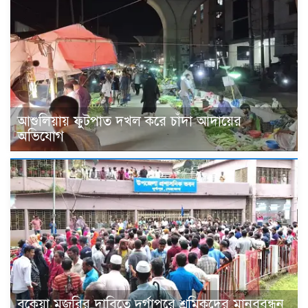
আশুলিয়ায় ফুটপাত দখল করে চাঁদা আদায়ের
অভিযোগ
বকেয়া মজুরির দাবিতে দুর্গাপুরে শ্রমিকদের মানববন্ধন