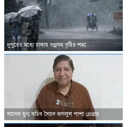
দুপুরের মধ্যে ঢাকায় বজ্রসহ বৃষ্টির শঙ্কা
সাবেক যুগ্ম সচিব সৈয়দ জগলুল পাশা গ্রেপ্তার