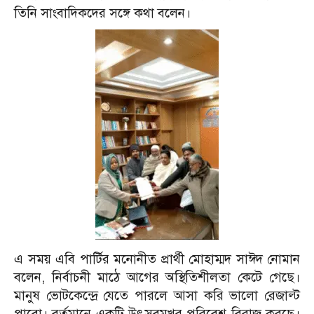
তিনি সাংবাদিকদের সঙ্গে কথা বলেন।
এ সময় এবি পার্টির মনোনীত প্রার্থী মোহাম্মদ সাঈদ নোমান
বলেন, নির্বাচনী মাঠে আগের অস্থিতিশীলতা কেটে গেছে।
মানুষ ভোটকেন্দ্রে যেতে পারলে আসা করি ভালো রেজাল্ট
পাবো। বর্তমানে একটি উৎসবমুখর পরিবেশ বিরাজ করছে।