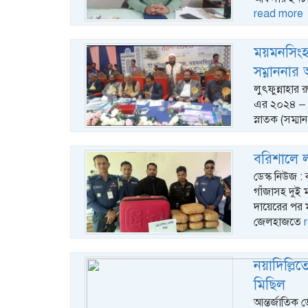
read more
ময়মনসিংহ
সম্নাননা
লুৎফুন্নাহার
এর ২০২৪ – ২
স্নাতক (সম্
বরিশালে ল
ডেস্ক নিউজ 
গাঁজাসহ দুই 
দায়েরের পর ম
জেলহাজতে
নয়াদিল্ল
মিছিল
আন্তর্জাতিক 