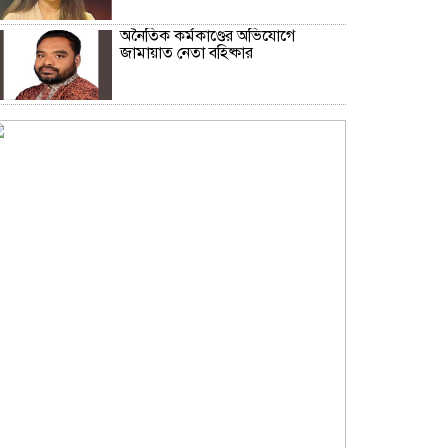
অনৈতিক কর্মকাণ্ডের অভিযোগে
জামায়াত নেতা বহিষ্কার
সকালে খালি পেটে মেথি ভেজানো পানি
পানের উপকারিতা
কোলেস্টেরল নিয়ন্ত্রণে রাখবে পেস্তা
বাদাম
ফিফার বিশ্বকাপ বয়কটের সিদ্ধান্তে অটল
উয়েফা
মধ্যপ্রাচ্যজুড়ে ব্ল্যাকআউটের হুঁশিয়ারি
ইরানের
অস্ট্রেলিয়ার সাথে বাণিজ্য, বিনিয়োগ ও