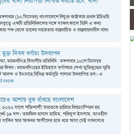
ষের খাদ্য নিরাপত্তা নিশ্চিত করতে হবে: খাদ্য
মঙ্গলবার (১০ ডিসেম্বর) বাংলাদেশে নিযুক্ত জাইকার প্রধান ইচিগুচি
তৃত্বে একটি প্রতিনিধিদলের সঙ্গে সাক্ষাৎকালে তিনি এ কথা
র পক্ষ থেকে তাদের সহায়তায় বাস্তবায়িত ও বাস্তবায়নাধীন খাদ্য
মুক্ত দিবস বর্ণাঢ্য উদযাপন
রুমা, ময়মনসিংহ বিভাগীয় প্রতিনিধি : মঙ্গলবার ১০শে ডিসেম্বর
্ত দিবস। ময়মনসিংহের ইতিহাসে স্বর্ণাক্ষরে লেখা মুক্তিযুদ্ধের স্মৃতি
ি আনন্দ ও উৎসাহে বিভিন্ন কর্মসূচি পালনে উদযাপিত হল। এ
d more
নিয়েও আশায় বুক বাঁধছে বাংলাদেশ
ক : ২০২০ সালে শক্তিশালী ভারতকে হারিয়ে বিশ্বচ্যাম্পিয়ন হয়
ূর্ধ্ব-১৯ দল। তানজিদ হাসান তামিম, শরিফুল ইসলাম, তাওহীদ
িম সাকিব আর আকবর আলীদের হাত ধরে আসা সেই সাফল্যের