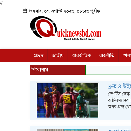
//
শুক্রবার, ০৭ অগাস্ট ২০২৬, ০৮:২৬ পূর্বাহ্ন
প্রচ্ছদ
জাতীয়
আন্তর্জাতিক
রাজনীতি
খেলা
শিরোনাম
দ্রুত ৪ উ
স্পোর্টস ডেস্
ব্যাটসম্যানর
অপর প্রান্ত