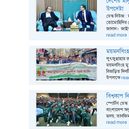
দেশের মানু
উপদেষ্টা
ডেস্ক নিউজ : 
তোমোহিদির নে
জানান। জাইকা
read more
ময়মনসিংহ 
লুৎফুন্নাহার 
ময়মনসিংহ মুক
বিজড়িত দিনট
উপলক্ষে
rea
বিশ্বকাপ 
স্পোর্টস ডেস্
বাংলাদেশ অন
হৃদয়, তানজ
read more