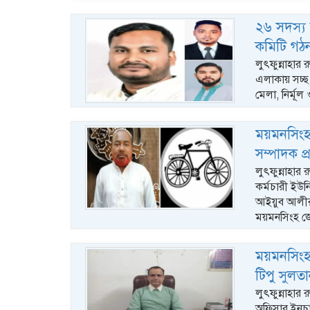
২৬ সদস্য 
কমিটি গঠ
লুৎফুন্নাহার
এলাকায় সচ্ছ 
মেলা, নির্মূল
ময়মনসিংহ 
সম্পাদক প্
লুৎফুন্নাহার
কর্মচারী ইউন
আইয়ুব আলীর
ময়মনসিংহ জ
ময়মনসিংহ 
টিপু সুলত
লুৎফুন্নাহার 
অফিসার ইনচার