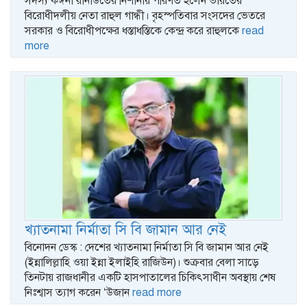
সদস্য কঙ্গনা রানাউতের নিশানায় পরিণত হলেন ভারতের
বিরোধীদলীয় নেতা রাহুল গান্ধী। বৃহস্পতিবার সংসদের ভেতরে
সরকার ও বিরোধীপক্ষের ধস্তাধস্তিকে কেন্দ্র করে রাহুলকে
read
more
খ্যাতনামা নির্মাতা সি বি জামান আর নেই
বিনোদন ডেস্ক : দেশের খ্যাতনামা নির্মাতা সি বি জামান আর নেই
(ইন্নালিল্লাহি ওয়া ইন্না ইলাইহি রাজিউন)। শুক্রবার বেলা সাড়ে
তিনটায় রাজধানীর একটি হাসপাতালের চিকিৎসাধীন অবস্থায় শেষ
নিঃশ্বাস ত্যাগ করেন ‘উজান
read more