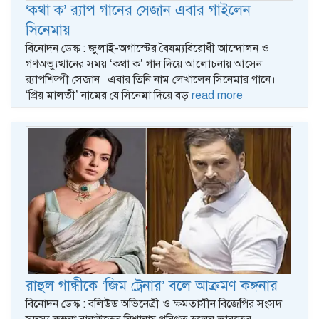
‘কথা ক’ র‍্যাপ গানের সেজান এবার গাইলেন
সিনেমায়
বিনোদন ডেস্ক : জুলাই-অগাস্টের বৈষম্যবিরোধী আন্দোলন ও
গণঅভ্যুত্থানের সময় ‘কথা ক’ গান দিয়ে আলোচনায় আসেন
র‍্যাপশিল্পী সেজান। এবার তিনি নাম লেখালেন সিনেমার গানে।
‘প্রিয় মালতী’ নামের যে সিনেমা দিয়ে বড়
read more
রাহুল গান্ধীকে ‘জিম ট্রেনার’ বলে আক্রমণ কঙ্গনার
বিনোদন ডেস্ক : বলিউড অভিনেত্রী ও ক্ষমতাসীন বিজেপির সংসদ