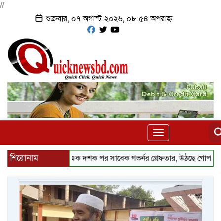
//
শুক্রবার, ০৭ অগাস্ট ২০২৬, ০৮:৫৪ অপরাহ্ন
Toggle
navigation
শিরোনাম
ক্ষার্থী নিখোঁজের এক দশক পর সাবেক গভর্নর গ্রেফতার, উঠছে গোপন নথি ধ্