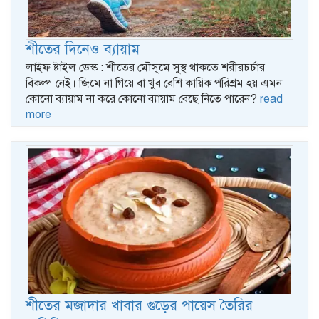
শীতের দিনেও ব্যায়াম
লাইফ ষ্টাইল ডেস্ক : শীতের মৌসুমে সুস্থ থাকতে শরীরচর্চার
বিকল্প নেই। জিমে না গিয়ে বা খুব বেশি কায়িক পরিশ্রম হয় এমন
কোনো ব্যায়াম না করে কোনো ব্যায়াম বেছে নিতে পারেন?
read
more
শীতের মজাদার খাবার গুড়ের পায়েস তৈরির