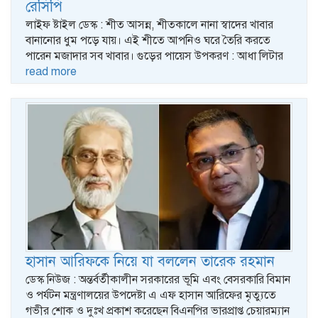
রেসিপি
লাইফ ষ্টাইল ডেস্ক : শীত আসন্ন, শীতকালে নানা স্বাদের খাবার
বানানোর ধুম পড়ে যায়। এই শীতে আপনিও ঘরে তৈরি করতে
পারেন মজাদার সব খাবার। গুড়ের পায়েস উপকরণ : আধা লিটার
read more
হাসান আরিফকে নিয়ে যা বললেন তারেক রহমান
ডেস্ক নিউজ : অন্তর্বর্তীকালীন সরকারের ভূমি এবং বেসরকারি বিমান
ও পর্যটন মন্ত্রণালয়ের উপদেষ্টা এ এফ হাসান আরিফের মৃত্যুতে
গভীর শোক ও দুঃখ প্রকাশ করেছেন বিএনপির ভারপ্রাপ্ত চেয়ারম্যান