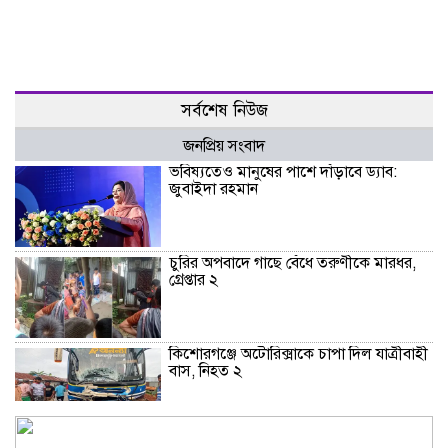
সর্বশেষ নিউজ
জনপ্রিয় সংবাদ
ভবিষ্যতেও মানুষের পাশে দাঁড়াবে ড্যাব:
জুবাইদা রহমান
চুরির অপবাদে গাছে বেঁধে তরুণীকে মারধর,
গ্রেপ্তার ২
কিশোরগঞ্জে অটোরিক্সাকে চাপা দিল যাত্রীবাহী
বাস, নিহত ২
কুড়িগ্রামে শহিদমিনার শাপলা চত্বর ভেঙে