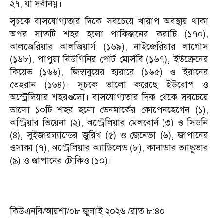
২৭, যা সর্বনিম্ন।
সূচকে বাসযোগ্যতার দিকে সবচেয়ে খারাপ অবস্থায় থাকা
অপর সাতটি শহর হলো পাকিস্তানের করাচি (১৭০),
আলজেরিয়ার আলজিয়ার্স (১৬৯), নাইজেরিয়ার লাগোস
(১৬৮), পাপুয়া নিউগিনির পোর্ট মোর্সবি (১৬৭), ইউক্রেনের
কিয়েভ (১৬৬), জিম্বাবুয়ের হারারে (১৬৫) ও ইরানের
তেহরান (১৬৪)।
সূচকে ভালো করেছে ইউরোপ ও
অস্ট্রেলিয়ার শহরগুলো। বাসযোগ্যতার দিক থেকে সবচেয়ে
ভালো ১০টি শহর হলো ডেনমার্কের কোপেনহেগেন (১),
অস্ট্রিয়ার ভিয়েনা (২), অস্ট্রেলিয়ার মেলবোর্ন (৩) ও সিডনি
(৪), সুইজারল্যান্ডের জুরিখ (৫) ও জেনেভা (৬), জাপানের
ওসাকা (৭), অস্ট্রেলিয়ার অ্যাডিলেড (৮), কানাডার ভ্যাঙ্কুভার
(৯) ও জাপানের টোকিও (১০)।
কিউএনবি/আয়শা/০৮ জুলাই ২০২৬,/রাত ৮:৪০