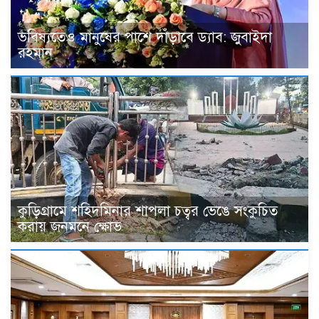
ভবিষ্যতেও মানুষের পাশে দাঁড়াবে ড্যাব: জুবাইদা
রহমান
কুড়িগ্রামে শহিদমিনার শাপলা চত্বর ভেঙে সংকুচিত
করায় জনমনে ক্ষোভ