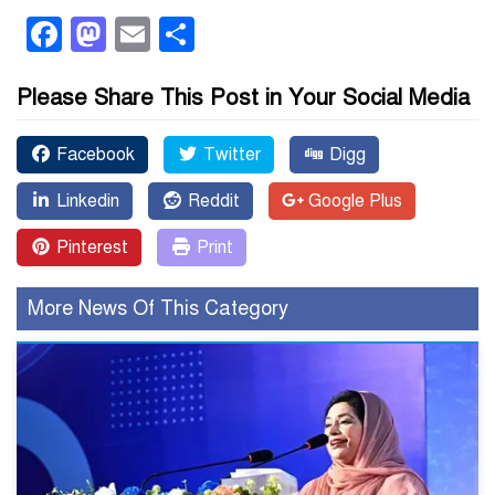
Facebook
Mastodon
Email
Share
Please Share This Post in Your Social Media
Facebook
Twitter
Digg
Linkedin
Reddit
Google Plus
Pinterest
Print
More News Of This Category