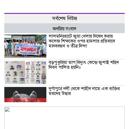
সর্বশেষ নিউজ
জনপ্রিয় সংবাদ
‎লালমনিরহাটে জুয়া খেলায় নিষেধ করায়
কলেজ শিক্ষকের ওপর হামলার প্রতিবাদে
মানববন্ধন ও তীব্র নিন্দা
বড়পুকুরিয়া তাপ বিদ্যুৎ কেন্দ্রে জুলাই শহিদ
দিবস পালিত হয়নি॥
দুর্গাপুরে নদী থেকে শাহীন নামে এক ব্যক্তির
মরদেহ উদ্ধার
নওগাঁ জেলা আইন-শৃঙ্খলা কমিটির মাসিক
সভা অনুষ্ঠিত