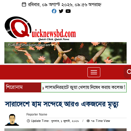
রবিবার, ০৯ অগাস্ট ২০২৬, ০৯:৫৬ অপরাহ্ন
Toggle
navigation
শিরোনাম
‎লালমনিরহাটে জুয়া খেলায় নিষেধ করায় কলেজ শিক্ষকের ওপর হ
সারাদেশে হাম সন্দেহে আরও একজনের মৃত্যু
Reporter Name
Update Time : বুধবার, ১ জুলাই, ২০২৬
৭৪ Time View