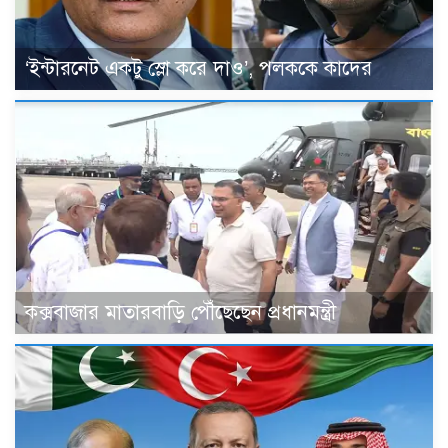
‘ইন্টারনেট একটু স্লো করে দাও’, পলককে কাদের
কক্সবাজার মাতারবাড়ি পৌঁছেছেন প্রধানমন্ত্রী