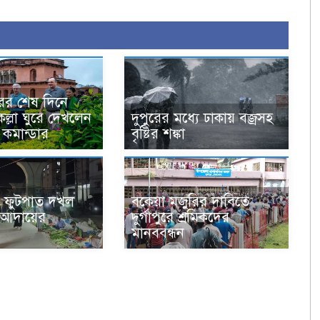
ের শেষ দিনে
ল্লা ঘুরে দেখলেন
দুপুরের মধ্যে ঢাকায় বজ্রসহ
 কমান্ডার
বৃষ্টির শঙ্কা
 ফুটপাত দখল
বকেয়া মজুরির দাবিতে
া আদায়ের
দুর্গাপুরে শ্রমিকদের
মানববন্ধন