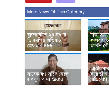
More News Of This Category
রাজধানীতে ২৪ ঘণ্টায়
ঢাকা সফর
ডিএমপির অভিযানে
লালবাগ কে
গ্রেফতার ৪৬৬
মার্কিন নৌ
আশুলিয়ায়
সাবেক যুগ্ম সচিব সৈয়দ
করে চাঁদ
জগলুল পাশা গ্রেপ্তার
অভিযোগ