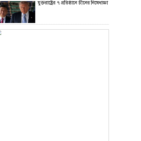
যুক্তরাষ্ট্রের ৭ প্রতিষ্ঠানে চীনের নিষেধাজ্ঞা
উপমহাদেশের প্রভাবশালী ১০ সুফি
সাধক
রাজধানীতে ২৪ ঘণ্টায় ডিএমপির
অভিযানে গ্রেফতার ৪৬৬
প্রতারণা মামলায় সালমান খানকে
আদালতে তলব
কোটি টাকার মৃত্যু ভাতার লোভে
সেনাদের বিয়ে, সামনে এলো
চাঞ্চল্যকর অভিযোগ
ঢাকা সফরের শেষ দিনে লালবাগ কেল্লা
ঘুরে দেখলেন মার্কিন নৌ কমান্ডার