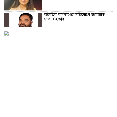
অনৈতিক কর্মকাণ্ডের অভিযোগে জামায়াত
নেতা বহিষ্কার
সকালে খালি পেটে মেথি ভেজানো পানি পানের
উপকারিতা
কোলেস্টেরল নিয়ন্ত্রণে রাখবে পেস্তা বাদাম
ফিফার বিশ্বকাপ বয়কটের সিদ্ধান্তে অটল
উয়েফা
মধ্যপ্রাচ্যজুড়ে ব্ল্যাকআউটের হুঁশিয়ারি ইরানের