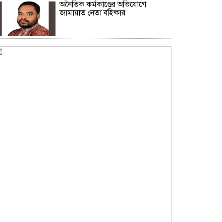
অনৈতিক কর্মকাণ্ডের অভিযোগে
জামায়াত নেতা বহিষ্কার
সকালে খালি পেটে মেথি ভেজানো পানি
পানের উপকারিতা
কোলেস্টেরল নিয়ন্ত্রণে রাখবে পেস্তা
বাদাম
ফিফার বিশ্বকাপ বয়কটের সিদ্ধান্তে অটল
উয়েফা
মধ্যপ্রাচ্যজুড়ে ব্ল্যাকআউটের হুঁশিয়ারি
ইরানের
অস্ট্রেলিয়ার সাথে বাণিজ্য, বিনিয়োগ ও
দক্ষতা উন্নয়ন জোরদারে গুরুত্বারোপ