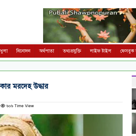
ধুলা
বিনোদন
অর্থপাতা
তথ্যপ্রযুক্তি
লাইফ ষ্টাইল
ফেসবুক ক
েকার মরদেহ উদ্ধার
৬০৬ Time View