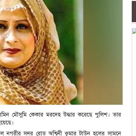
ারমিন মৌসুমি কেকার মরদেহ উদ্ধার করেছে পুলিশ। তার
হয়েছে।
াল নগরীর সদর রোড অশ্বিনী কুমার টাউন হলের সামনে