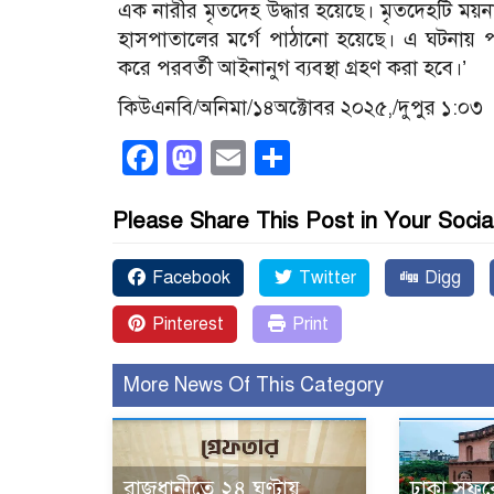
এক নারীর মৃতদেহ উদ্ধার হয়েছে। মৃতদেহটি ময়না
হাসপাতালের মর্গে পাঠানো হয়েছে। এ ঘটনায় প
করে পরবর্তী আইনানুগ ব্যবস্থা গ্রহণ করা হবে।’
কিউএনবি/অনিমা/১৪
অক্টোবর ২০২৫,/দুপুর ১:০৩
Facebook
Mastodon
Email
Share
Please Share This Post in Your Socia
Facebook
Twitter
Digg
Pinterest
Print
More News Of This Category
রাজধানীতে ২৪ ঘণ্টায়
ঢাকা সফর