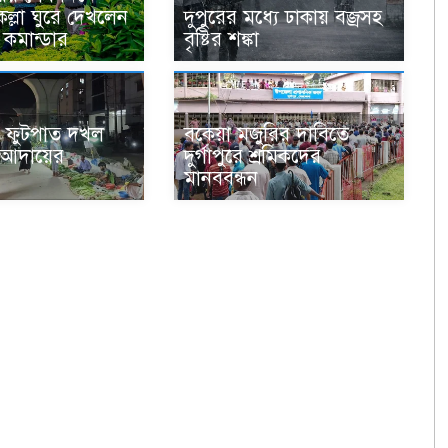
ল্লা ঘুরে দেখলেন
দুপুরের মধ্যে ঢাকায় বজ্রসহ
 কমান্ডার
বৃষ্টির শঙ্কা
 ফুটপাত দখল
বকেয়া মজুরির দাবিতে
া আদায়ের
দুর্গাপুরে শ্রমিকদের
মানববন্ধন