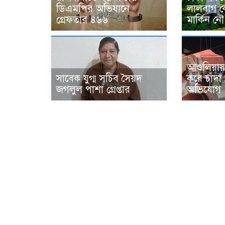
ডিএমপির অভিযানে
লালবাগ কে
গ্রেফতার ৪৬৬
মার্কিন নৌ
আশুলিয়ায়
সাবেক যুগ্ম সচিব সৈয়দ
করে চাঁদ
জগলুল পাশা গ্রেপ্তার
অভিযোগ