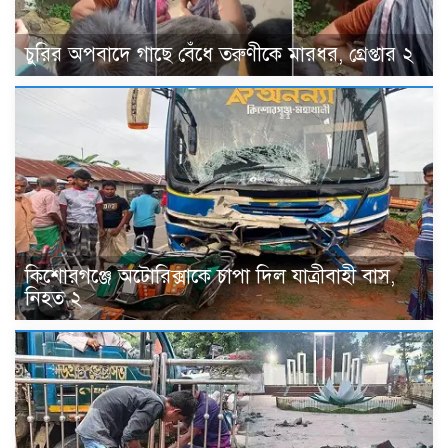
চুরির অপবাদে গাছে বেঁধে তরুণীকে মারধর, গ্রেপ্তার ২
কিশোরগঞ্জে অটোরিক্সাকে চাপা দিল যাত্রীবাহী বাস,
নিহত ২