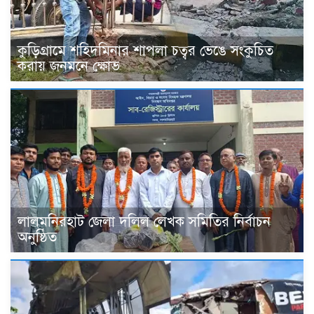
কুড়িগ্রামে শহিদমিনার শাপলা চত্বর ভেঙে সংকুচিত
করায় জনমনে ক্ষোভ
‎লালমনিরহাট জেলা দলিল লেখক সমিতির নির্বাচন
অনুষ্ঠিত