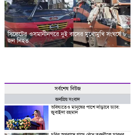
সিলেটের ওসমানীনগরে দুই বাসের মুখোমুখি সংঘর্ষে ৮
জন নিহত
সর্বশেষ নিউজ
জনপ্রিয় সংবাদ
ভবিষ্যতেও মানুষের পাশে দাঁড়াবে ড্যাব:
জুবাইদা রহমান
চুরির অপবাদে গাছে বেঁধে তরুণীকে মারধর,