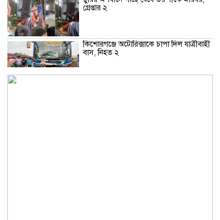
গ্রেপ্তার ২
কিশোরগঞ্জে অটোরিক্সাকে চাপা দিল যাত্রীবাহী
বাস, নিহত ২
কুড়িগ্রামে শহিদমিনার শাপলা চত্বর ভেঙে
সংকুচিত করায় জনমনে ক্ষোভ
সবার সম্মিলিত প্রচেষ্টায় সুন্দর বাংলাদেশ
গড়তে চাই: প্রধানমন্ত্রী
জুলাই সনদ অক্ষরে অক্ষরে পালন নিয়ে যে প্রশ্ন
মঞ্জুর