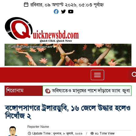
রবিবার, ০৯ অগাস্ট ২০২৬, ০৫:০৩ পূর্বাহ্ন
Toggle
navigation
শিরোনাম
ভবিষ্যতেও মানুষের পাশে দাঁড়াবে ড্যাব: জুবাইদা রহমান
বঙ্গোপসাগরে ট্রলারডুবি, ১৬ জেলে উদ্ধার হলেও
নিখোঁজ ২
Reporter Name
Update Time : বুধবার, ৮ জুলাই, ২০২৬
৪১ Time View