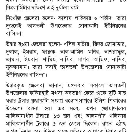
কিলোমিটার দক্ষিণে এই দুর্ঘটনা ঘটে।
নিখোঁজ জেলেরা হলেন- কালাম পাইকার ও শহীদ। তারা
দুজনেই তালতলী উপজেলার সোনাকাটা ইউনিয়নের
বাসিন্দা।
উদ্বার হওয়া জেলেরা হলেন- খলিল মাষ্টার, রিদয় জোমাদ্দার,
দুলাল, ইমরান, ফারুক, আল-আমিন, মনির, আশরাফুল,
জামাল, ইমরান, শামিম, নাসির, সাগর, আছিফ, নাসির,
নুরুজ্জামান। তারা সবাই তালতলী উপজেলার সোনাকাটা
ইউনিয়নের বাসিন্দা।
উদ্বারকৃত জেলেরা জানান, মঙ্গলবার সকালে তালতলী
উপজেলার ফকিরহাট মৎস্য অবতরণ কেন্দ্র থেকে দুটি মাছ
ধরার ট্রলার কুয়াকাটা সংলগ্ন বঙ্গোপসাগরে ইলিশ শিকারের
উদ্দেশ্যে রওনা হয়। এর মধ্যে তপন জোমাদ্দারের
মালিকানাধীন ট্রলারে ১৩ জন এবং আলমগীর খলিফার
মালিকানাধীন ট্রলারে ৫ জন জেলে ছিলেন। রাতে হঠাৎ
সাগর উত্তাল হয়ে উঠলে প্রচণ্ড ঢেউয়ের আঘাতে ট্রলার দুটি