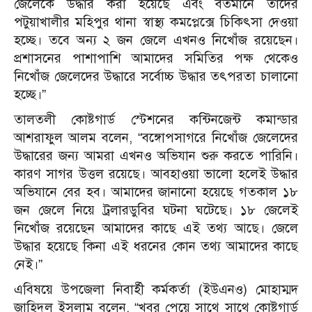
জেলেকে উদ্ধার করা হয়েছে এবং বর্তমানে তাদের
পটুয়াখালীর মহিপুর থানা স্বাস্থ্য কমপ্লেক্সে চিকিৎসা দেওয়া
হচ্ছে। তবে অন্য ২ জন জেলে এখনও নিখোঁজ রয়েছেন।
প্রশাসনের পাশাপাশি আমাদের সমিতির পক্ষ থেকেও
নিখোঁজ জেলেদের উদ্ধারে সর্বোচ্চ উদ্ধার তৎপরতা চালানো
হচ্ছে।”
তালতলী কোষ্টগার্ড স্টেশনের কন্টিনজেন্ট কমান্ডার
আশরাফুল আলম বলেন, “বঙ্গোপসাগরে নিখোঁজ জেলেদের
উদ্ধারের জন্য আমরা এখনও অভিযান শুরু করতে পারিনি।
কারণ সাগর উত্তল রয়েছে। আবহাওয়া ভালো হলেই উদ্ধার
অভিযানে বের হব। আমাদের জানানো হয়েছে গতকাল ১৮
জন জেলে নিয়ে ট্রলারডুবির ঘটনা ঘটেছে। ১৮ জেলেই
নিখোঁজ রয়েছেন আমাদের কাছে এই তথ্য আছে। জেলে
উদ্ধার হয়েছে কিনা এই ধরনের কোন তথ্য আমাদের কাছে
নেই।”
এবিষয়ে উপজেলা নিবার্হী কর্মকর্তা (ইউএনও) মোহাম্মদ
জাহিদুল ইসলাম বলেন, “খবর পেয়ে সাথে সাথে কোষ্টগার্ড