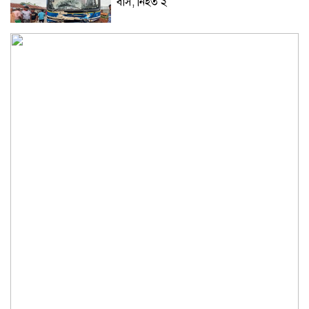
বাস, নিহত ২
কুড়িগ্রামে শহিদমিনার শাপলা চত্বর ভেঙে
সংকুচিত করায় জনমনে ক্ষোভ
সবার সম্মিলিত প্রচেষ্টায় সুন্দর বাংলাদেশ
গড়তে চাই: প্রধানমন্ত্রী
জুলাই সনদ অক্ষরে অক্ষরে পালন নিয়ে যে প্রশ্ন
মঞ্জুর
মক্কা প্রতিরক্ষা চুক্তি: মধ্যপ্রাচ্যে কি মার্কিন
আধিপত্যের বিদায় ঘণ্টা বাজল?
‎লালমনিরহাট জেলা দলিল লেখক সমিতির