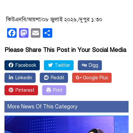
কিউএনবি/আয়শা/০৮ জুলাই ২০২৬,/দুপুর ১:৩০
Facebook
Mastodon
Email
Share
Please Share This Post in Your Social Media
Facebook
Twitter
Digg
Linkedin
Reddit
Google Plus
Pinterest
Print
More News Of This Category