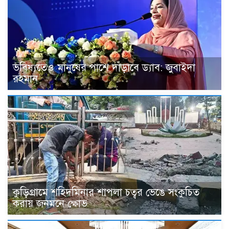
ভবিষ্যতেও মানুষের পাশে দাঁড়াবে ড্যাব: জুবাইদা
রহমান
কুড়িগ্রামে শহিদমিনার শাপলা চত্বর ভেঙে সংকুচিত
করায় জনমনে ক্ষোভ