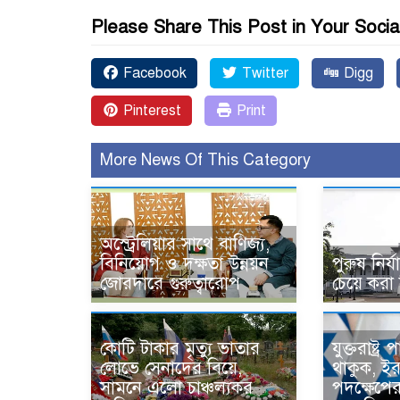
Please Share This Post in Your Socia
Facebook
Twitter
Digg
Pinterest
Print
More News Of This Category
অস্ট্রেলিয়ার সাথে বাণিজ্য,
বিনিয়োগ ও দক্ষতা উন্নয়ন
পুরুষ নি
জোরদারে গুরুত্বারোপ
চেয়ে করা
কোটি টাকার মৃত্যু ভাতার
যুক্তরাষ্ট্
লোভে সেনাদের বিয়ে,
থাকুক, ই
সামনে এলো চাঞ্চল্যকর
পদক্ষেপের