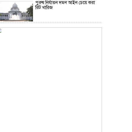
পুরুষ নির্যাতন দমন আইন চেয়ে করা
রিট খারিজ
ভিআইপি-সিআইপিসহ সবার জন্য
বিমানবন্দরে সমান নিরাপত্তা তল্লাশি
লা লিগার দ্বিতীয় বিভাগের দলের
বিপক্ষে হারল পিএসজি
সূর্যের বুকে অধরা প্লাজমার সন্ধান,
উদ্ঘাটিত হলো নতুন চৌম্বক রহস্য
যুক্তরাষ্ট্রের ৭ প্রতিষ্ঠানে চীনের নিষেধাজ্ঞা
উপমহাদেশের প্রভাবশালী ১০ সুফি
সাধক