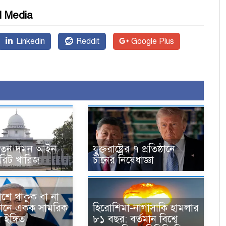
l Media
Linkedin
Reddit
Google Plus
র্যাতন দমন আইন
যুক্তরাষ্ট্রের ৭ প্রতিষ্ঠানে
 রিট খারিজ
চীনের নিষেধাজ্ঞা
র পাশে থাকুক বা না
রানে একক সামরিক
হিরোশিমা-নাগাসাকি হামলার
 ইঙ্গিত
৮১ বছর: বর্তমান বিশ্বে