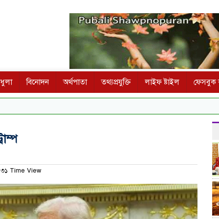
ধুলা
বিনোদন
অর্থপাতা
তথ্যপ্রযুক্তি
লাইফ ষ্টাইল
ফেসবুক ক
রাম্প
৩১ Time View