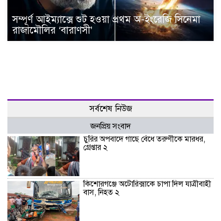
সম্পূর্ণ আইম্যাক্সে শুট হওয়া প্রথম অ-ইংরেজি সিনেমা
রাজামৌলির ‘বারাণসী’
সর্বশেষ নিউজ
জনপ্রিয় সংবাদ
চুরির অপবাদে গাছে বেঁধে তরুণীকে মারধর,
গ্রেপ্তার ২
কিশোরগঞ্জে অটোরিক্সাকে চাপা দিল যাত্রীবাহী
বাস, নিহত ২