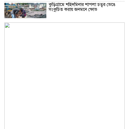
কুড়িগ্রামে শহিদমিনার শাপলা চত্বর ভেঙে
সংকুচিত করায় জনমনে ক্ষোভ
সবার সম্মিলিত প্রচেষ্টায় সুন্দর বাংলাদেশ
গড়তে চাই: প্রধানমন্ত্রী
জুলাই সনদ অক্ষরে অক্ষরে পালন নিয়ে যে প্রশ্ন
মঞ্জুর
মক্কা প্রতিরক্ষা চুক্তি: মধ্যপ্রাচ্যে কি মার্কিন
আধিপত্যের বিদায় ঘণ্টা বাজল?
‎লালমনিরহাট জেলা দলিল লেখক সমিতির
নির্বাচন অনুষ্ঠিত