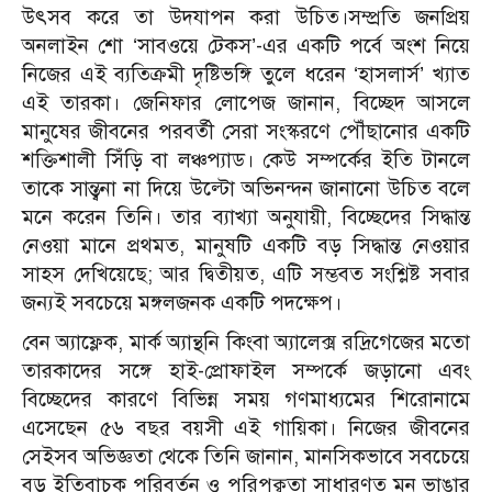
উৎসব করে তা উদযাপন করা উচিত।
সম্প্রতি জনপ্রিয়
অনলাইন শো ‘সাবওয়ে টেকস’-এর একটি পর্বে অংশ নিয়ে
নিজের এই ব্যতিক্রমী দৃষ্টিভঙ্গি তুলে ধরেন ‘হাসলার্স’ খ্যাত
এই তারকা। জেনিফার লোপেজ জানান, বিচ্ছেদ আসলে
মানুষের জীবনের পরবর্তী সেরা সংস্করণে পৌঁছানোর একটি
শক্তিশালী সিঁড়ি বা লঞ্চপ্যাড। কেউ সম্পর্কের ইতি টানলে
তাকে সান্ত্বনা না দিয়ে উল্টো অভিনন্দন জানানো উচিত বলে
মনে করেন তিনি। তার ব্যাখ্যা অনুযায়ী, বিচ্ছেদের সিদ্ধান্ত
নেওয়া মানে প্রথমত, মানুষটি একটি বড় সিদ্ধান্ত নেওয়ার
সাহস দেখিয়েছে; আর দ্বিতীয়ত, এটি সম্ভবত সংশ্লিষ্ট সবার
জন্যই সবচেয়ে মঙ্গলজনক একটি পদক্ষেপ।
বেন অ্যাফ্লেক, মার্ক অ্যান্থনি কিংবা অ্যালেক্স রদ্রিগেজের মতো
তারকাদের সঙ্গে হাই-প্রোফাইল সম্পর্কে জড়ানো এবং
বিচ্ছেদের কারণে বিভিন্ন সময় গণমাধ্যমের শিরোনামে
এসেছেন ৫৬ বছর বয়সী এই গায়িকা। নিজের জীবনের
সেইসব অভিজ্ঞতা থেকে তিনি জানান, মানসিকভাবে সবচেয়ে
বড় ইতিবাচক পরিবর্তন ও পরিপক্বতা সাধারণত মন ভাঙার