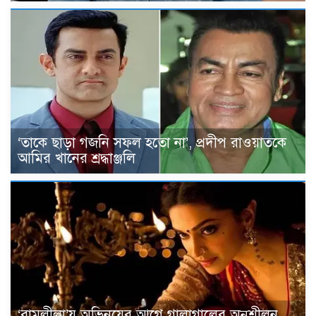
‘তাকে ছাড়া গজনি সফল হতো না’, প্রদীপ রাওয়াতকে
আমির খানের শ্রদ্ধাঞ্জলি
‘রামলীলা’য় অভিনয়ের আগে গালাগালের অনুশীলন