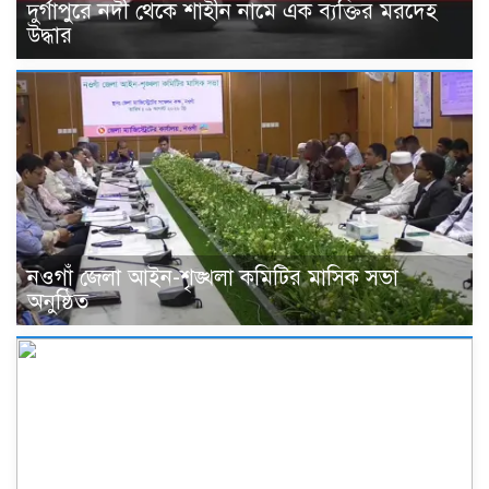
দুর্গাপুরে নদী থেকে শাহীন নামে এক ব্যক্তির মরদেহ
উদ্ধার
নওগাঁ জেলা আইন-শৃঙ্খলা কমিটির মাসিক সভা
অনুষ্ঠিত