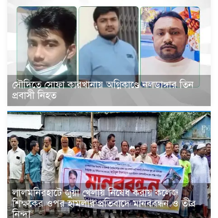
সৌদিতে সোফা কারখানায় অগ্নিকাণ্ডে নলডাঙ্গার তিন
প্রবাসী নিহত
‎লালমনিরহাটে জুয়া খেলায় নিষেধ করায় কলেজ
শিক্ষকের ওপর হামলার প্রতিবাদে মানববন্ধন ও তীব্র
নিন্দা