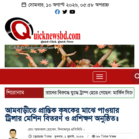
সোমবার, ১০ অগাস্ট ২০২৬, ০৫:৫৮ অপরাহ্ন
Toggle
navigation
শিরোনাম
ইরানের বিরুদ্ধে যুদ্ধে ট্রাম্প হেরে গেছেন: মার্কিন সিনেটর
কথা 
আমবাড়ীতে প্রান্তিক কৃষকের মাঝে পাওয়ার
ট্রিলার মেশিন বিতরণ ও প্রশিক্ষণ অনুষ্ঠিত॥
মোঃ আফজাল হোসেন, দিনাজপুর প্রতিনিধি ।
Update Time : বুধবার, ১ জুলাই, ২০২৬
৯৬ Time View