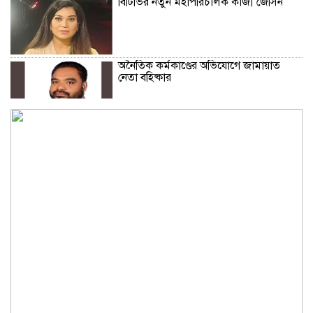
বিটিভির নতুন মহাপরিচালক কাজী জেসিন
অনৈতিক কর্মকাণ্ডের অভিযোগে জামায়াত
নেতা বহিষ্কার
সকালে খালি পেটে মেথি ভেজানো পানি পানের
উপকারিতা
কোলেস্টেরল নিয়ন্ত্রণে রাখবে পেস্তা বাদাম
ফিফার বিশ্বকাপ বয়কটের সিদ্ধান্তে অটল
উয়েফা