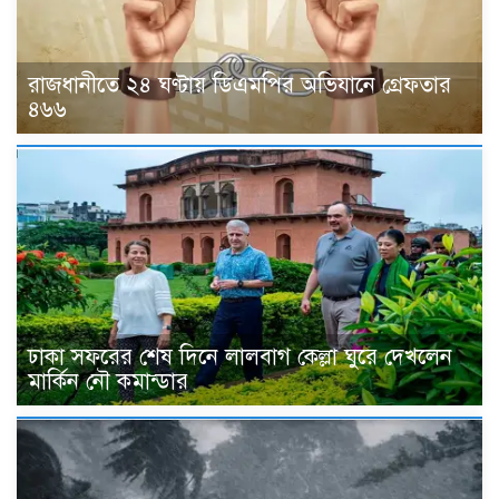
রাজধানীতে ২৪ ঘণ্টায় ডিএমপির অভিযানে গ্রেফতার
৪৬৬
ঢাকা সফরের শেষ দিনে লালবাগ কেল্লা ঘুরে দেখলেন
মার্কিন নৌ কমান্ডার