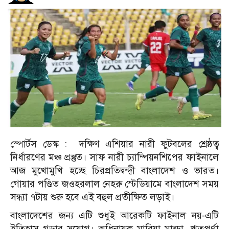
স্পোর্টস ডেস্ক : দক্ষিণ এশিয়ার নারী ফুটবলের শ্রেষ্ঠত্ব
নির্ধারণের মঞ্চ প্রস্তুত। সাফ নারী চ্যাম্পিয়নশিপের ফাইনালে
আজ মুখোমুখি হচ্ছে চিরপ্রতিদ্বন্দ্বী বাংলাদেশ ও ভারত।
গোয়ার পণ্ডিত জওহরলাল নেহরু স্টেডিয়ামে বাংলাদেশ সময়
সন্ধ্যা ৭টায় শুরু হবে এই বহুল প্রতীক্ষিত লড়াই।
বাংলাদেশের জন্য এটি শুধুই আরেকটি ফাইনাল নয়-এটি
ইতিহাস গড়ার সুযোগ। অধিনায়ক মারিয়া মান্ডা, ঋতুপর্ণা