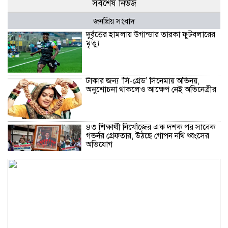
সর্বশেষ নিউজ
জনপ্রিয় সংবাদ
দুর্বৃত্তের হামলায় উগান্ডার তারকা ফুটবলারের
মৃত্যু
টাকার জন্য ‌‘সি-গ্রেড’ সিনেমায় অভিনয়,
অনুশোচনা থাকলেও আক্ষেপ নেই অভিনেত্রীর
৪৩ শিক্ষার্থী নিখোঁজের এক দশক পর সাবেক
গভর্নর গ্রেফতার, উঠছে গোপন নথি ধ্বংসের
অভিযোগ
থাইল্যান্ডে স্কুলে ছাত্রের এলোপাতাড়ি
গুলিতে শিক্ষক নিহত, বন্দুকধারীর আত্মহত্যা
ইলিয়াস কাঞ্চনের জন্য দোয়া চাইলেন