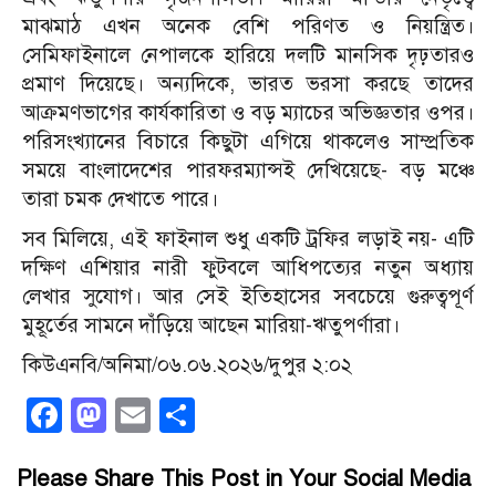
মাঝমাঠ এখন অনেক বেশি পরিণত ও নিয়ন্ত্রিত।
সেমিফাইনালে নেপালকে হারিয়ে দলটি মানসিক দৃঢ়তারও
প্রমাণ দিয়েছে। অন্যদিকে, ভারত ভরসা করছে তাদের
আক্রমণভাগের কার্যকারিতা ও বড় ম্যাচের অভিজ্ঞতার ওপর।
পরিসংখ্যানের বিচারে কিছুটা এগিয়ে থাকলেও সাম্প্রতিক
সময়ে বাংলাদেশের পারফরম্যান্সই দেখিয়েছে- বড় মঞ্চে
তারা চমক দেখাতে পারে।
সব মিলিয়ে, এই ফাইনাল শুধু একটি ট্রফির লড়াই নয়- এটি
দক্ষিণ এশিয়ার নারী ফুটবলে আধিপত্যের নতুন অধ্যায়
লেখার সুযোগ। আর সেই ইতিহাসের সবচেয়ে গুরুত্বপূর্ণ
মুহূর্তের সামনে দাঁড়িয়ে আছেন মারিয়া-ঋতুপর্ণারা।
কিউএনবি/অনিমা/০৬.০৬.২০২৬/দুপুর ২:০২
Facebook
Mastodon
Email
Share
Please Share This Post in Your Social Media