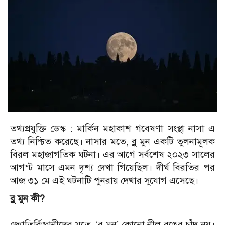
তথ্যপ্রযুক্তি ডেস্ক :
মার্কিন মহাকাশ গবেষণা সংস্থা নাসা এ
তথ্য নিশ্চিত করেছে।
নাসার মতে, ব্লু মুন একটি তুলনামূলক
বিরল মহাজাগতিক ঘটনা। এর আগে সর্বশেষ ২০২৩ সালের
আগস্ট মাসে এমন দৃশ্য দেখা গিয়েছিল। দীর্ঘ বিরতির পর
আজ ৩১ মে এই ঘটনাটি পুনরায় দেখার সুযোগ এসেছে।
ব্লু মুন কী?
জ্যোতির্বিজ্ঞানীদের মতে, ‘ব্লু মুন’ কোনো নীল রঙের চাঁদ নয়।