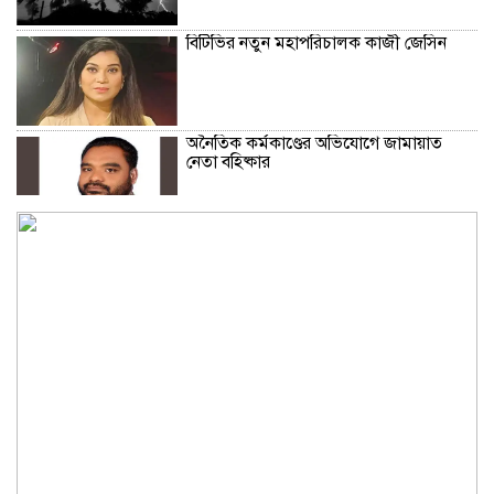
বিটিভির নতুন মহাপরিচালক কাজী জেসিন
অনৈতিক কর্মকাণ্ডের অভিযোগে জামায়াত
নেতা বহিষ্কার
সকালে খালি পেটে মেথি ভেজানো পানি পানের
উপকারিতা
কোলেস্টেরল নিয়ন্ত্রণে রাখবে পেস্তা বাদাম
ফিফার বিশ্বকাপ বয়কটের সিদ্ধান্তে অটল
উয়েফা