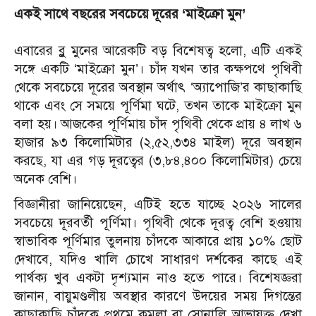
একই সাথে বছরের সবচেয়ে দূরের ‘মাইক্রো মুন’
এবারের ব্লু মুনের আরেকটি বড় বিশেষত্ব হলো, এটি একই
সঙ্গে একটি ‘মাইক্রো মুন’। চাঁদ যখন তার কক্ষপথে পৃথিবী
থেকে সবচেয়ে দূরের অবস্থান অর্থাৎ ‘অ্যাপোজি’র কাছাকাছি
থাকে এবং সে সময়ে পূর্ণিমা ঘটে, তখন তাকে মাইক্রো মুন
বলা হয়।
আজকের পূর্ণিমায় চাঁদ পৃথিবী থেকে প্রায় ৪ লাখ ৬
হাজার ৯৩ কিলোমিটার (২,৫২,৩৩৪ মাইল) দূরে অবস্থান
করছে, যা এর গড় দূরত্বের (৩,৮৪,৪০০ কিলোমিটার) চেয়ে
অনেক বেশি।
বিজ্ঞানীরা জানিয়েছেন, এটিই হতে যাচ্ছে ২০২৬ সালের
সবচেয়ে দূরবর্তী পূর্ণিমা। পৃথিবী থেকে দূরত্ব বেশি হওয়ায়
স্বাভাবিক পূর্ণিমার তুলনায় চাঁদকে আকারে প্রায় ১০% ছোট
দেখাবে, যদিও খালি চোখে সাধারণ দর্শকের কাছে এই
পার্থক্য খুব একটা দৃশ্যমান নাও হতে পারে।
বিশেষজ্ঞরা
জানান, বায়ুমণ্ডলীয় অবস্থার কারণে উদয়ের সময় দিগন্তের
কাছাকাছি চাঁদকে প্রথমে কমলা বা সোনালি আভাযুক্ত দেখা