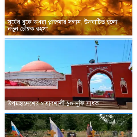
সূর্যের বুকে অধরা প্লাজমার সন্ধান, উদ্ঘাটিত হলো
নতুন চৌম্বক রহস্য
উপমহাদেশের প্রভাবশালী ১০ সুফি সাধক