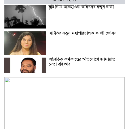
বৃষ্টি নিয়ে আবহাওয়া অফিসের নতুন বার্তা
বিটিভির নতুন মহাপরিচালক কাজী জেসিন
অনৈতিক কর্মকাণ্ডের অভিযোগে জামায়াত
নেতা বহিষ্কার
সকালে খালি পেটে মেথি ভেজানো পানি পানের
উপকারিতা
কোলেস্টেরল নিয়ন্ত্রণে রাখবে পেস্তা বাদাম