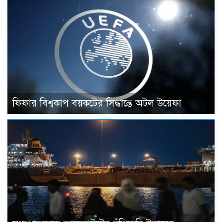
ফিফার বিশ্বকাপ বয়কটের সিদ্ধান্তে অটল উয়েফা