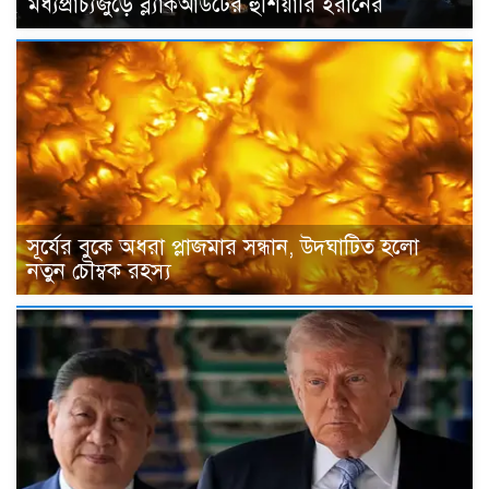
মধ্যপ্রাচ্যজুড়ে ব্ল্যাকআউটের হুঁশিয়ারি ইরানের
সূর্যের বুকে অধরা প্লাজমার সন্ধান, উদ্ঘাটিত হলো
নতুন চৌম্বক রহস্য