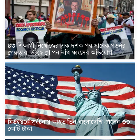
৪৩ শিক্ষার্থী নিখোঁজের এক দশক পর সাবেক গভর্নর
গ্রেফতার, উঠছে গোপন নথি ধ্বংসের অভিযোগ
নিউইয়র্কে দুর্ঘটনায় আহত তিন বাংলাদেশি পেলেন ৩৩
কোটি টাকা