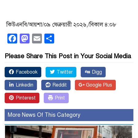
কিউএনবি/আয়শা/০৯ ফেব্রুয়ারী ২০২৬,/বিকাল ৪:০৮
Facebook
Mastodon
Email
Share
Please Share This Post in Your Social Media
Facebook
Twitter
Digg
Linkedin
Reddit
Google Plus
Pinterest
Print
More News Of This Category